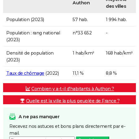
Authon
des villes
Population (2023)
57 hab.
1 994 hab.
Population : rang national
n°33 652
-
(2023)
Densité de population
1 hab/km²
168 hab/km²
(2023)
Taux de chômage
(2022)
11,1 %
8,8 %
Combien y a-t-il d'habitants à Authon ?
Quelle est la ville la plus peuplée de France ?
A ne pas manquer
Recevez nos astuces et bons plans directement par e-
mail.