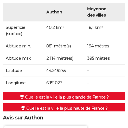
Moyenne
Authon
des villes
Superficie
40,2 km²
18,1 km²
(surface)
Altitude min.
881 mètre(s)
194 mètres
Altitude max.
2 114 mètre(s)
395 mètres
Latitude
44.249255
-
Longitude
6.151023
-
Quelle est la ville la plus grande de France ?
Quelle est la ville la plus haute de France ?
Avis sur Authon