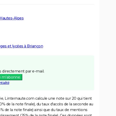
 Hautes-Alpes
èges et lycées à Briançon
 directement par e-mail.
e m'abonne
tialité
e, Linternaute.com calcule une note sur 20 qui tient
% de la note finale), du taux d'accès de la seconde au
% de la note finale) ainsi que du taux de mentions
blissement (25% de la note finale). Ces données sont