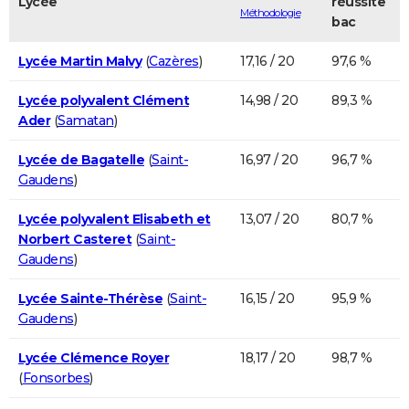
Lycée
réussite
Méthodologie
bac
Lycée Martin Malvy
(
Cazères
)
17,16 / 20
97,6 %
Lycée polyvalent Clément
14,98 / 20
89,3 %
Ader
(
Samatan
)
Lycée de Bagatelle
(
Saint-
16,97 / 20
96,7 %
Gaudens
)
Lycée polyvalent Elisabeth et
13,07 / 20
80,7 %
Norbert Casteret
(
Saint-
Gaudens
)
Lycée Sainte-Thérèse
(
Saint-
16,15 / 20
95,9 %
Gaudens
)
Lycée Clémence Royer
18,17 / 20
98,7 %
(
Fonsorbes
)