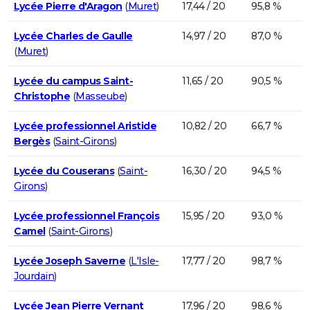
Lycée Pierre d'Aragon
(
Muret
)
17,44 / 20
95,8 %
Lycée Charles de Gaulle
14,97 / 20
87,0 %
(
Muret
)
Lycée du campus Saint-
11,65 / 20
90,5 %
Christophe
(
Masseube
)
Lycée professionnel Aristide
10,82 / 20
66,7 %
Bergès
(
Saint-Girons
)
Lycée du Couserans
(
Saint-
16,30 / 20
94,5 %
Girons
)
Lycée professionnel François
15,95 / 20
93,0 %
Camel
(
Saint-Girons
)
Lycée Joseph Saverne
(
L'Isle-
17,77 / 20
98,7 %
Jourdain
)
Lycée Jean Pierre Vernant
17,96 / 20
98,6 %