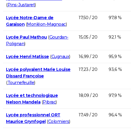
(
Pins-Justaret
)
Lycée Notre-Dame de
17,50 / 20
97,8 %
Garaison
(
Monléon-Magnoac
)
Lycée Paul Mathou
(
Gourdan-
15,05 / 20
92,1 %
Polignan
)
Lycée Henri Matisse
(
Cugnaux
)
16,99 / 20
95,9 %
Lycée polyvalent Marie Louise
17,23 / 20
93,6 %
Dissard Françoise
(
Tournefeuille
)
Lycée et technologique
18,09 / 20
97,9 %
Nelson Mandela
(
Pibrac
)
Lycée professionnel ORT
17,49 / 20
96,4 %
Maurice Grynfogel
(
Colomiers
)