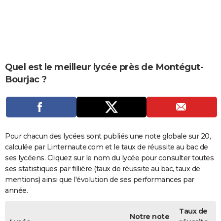
City break
Voyage de noces
Climat
Destinations
Voyage nature
Forum
+
PHOTO
GUIDES D'ACHAT
BONS PLANS
Quel est le meilleur lycée près de Montégut-
CARTE DE VOEUX
Bourjac ?
Carte Bonne année
Carte Pâques
Carte de Noël
Carte Saint-Valentin
Carte d'anniversaire
DICTIONNAIRE
Biographies
Expressions
Dictionnaire
Citations
Proverbes
PROGRAMME TV
COPAINS D'AVANT
Pour chacun des lycées sont publiés une note globale sur 20,
calculée par Linternaute.com et le taux de réussite au bac de
Se connecter
Collèges
Universités
Service militaire
S'inscrire
Lycées
Primaires
Entreprises
Avis de recherche
AVIS DE DÉCÈS
ses lycéens. Cliquez sur le nom du lycée pour consulter toutes
ses statistiques par fillière (taux de réussite au bac, taux de
FORUM
mentions) ainsi que l'évolution de ses performances par
Lifestyle
Sport
Television
Cinema
Bricolage
Culture
Auto
Voyage
année.
Taux de
Notre note