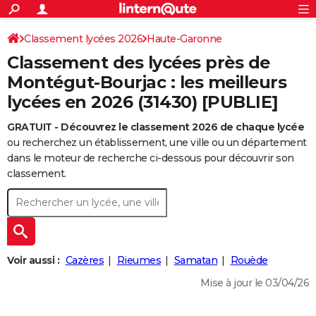
ACTUALITÉS
Connexion
S'inscrire
Classement lycées 2026
Haute-Garonne
Rechercher
Société
Education
Villes
Politique
Faits Divers
Monde
+
SPORT
Classement des lycées près de
Football
Cyclisme
Forum
Coupe du monde 2026
Tennis
Rugby
CULTURE
Montégut-Bourjac : les meilleurs
lycées en 2026 (31430) [PUBLIE]
TNT
Cinéma
Musique
Programme TV
Streaming
Sorties cinéma
+
FINANCE
GRATUIT - Découvrez le classement 2026 de chaque lycée
Impôts
Immobilier
Banque
Crédit
Retraite
Epargne
Risques naturels par ville
Assurance
AUTO
ou recherchez un établissement, une ville ou un département
Réserver un essai
Berlines
Forum auto
Essais
Citadines
SUV
+
dans le moteur de recherche ci-dessous pour découvrir son
HIGH-TECH
classement.
Meilleur smartphone
Ordinateurs
Guide high-tech
Mobiles
Internet
Jeux vidéo
+
BRICOLAGE
Aménagement intérieur
Cuisine
Jardinage
+
Forum
Extérieur
Salle de bains
Rangement
WEEK-END
Escapades
Expositions
Week-end nature
Guides de France
Patrimoine
Musées
+
LIFESTYLE
Voir aussi :
Cazères
Rieumes
Samatan
Rouède
Bien-être
Mode
+
Art de vivre
Loisirs
Modes de vie
SANTE
Mise à jour le 03/04/26
Guide de la santé
Médicaments
+
Alimentation
Maladies
Sommeil
VOYAGE