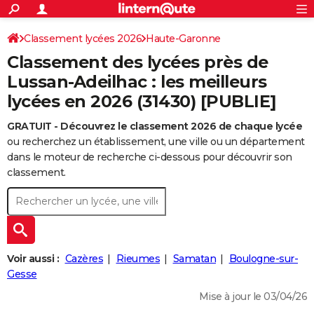
ACTUALITÉS
Connexion
S'inscrire
Classement lycées 2026
Haute-Garonne
Rechercher
Société
Education
Villes
Politique
Faits Divers
Monde
+
SPORT
Classement des lycées près de
Football
Cyclisme
Forum
Coupe du monde 2026
Tennis
Rugby
CULTURE
Lussan-Adeilhac : les meilleurs
lycées en 2026 (31430) [PUBLIE]
TNT
Cinéma
Musique
Programme TV
Streaming
Sorties cinéma
+
FINANCE
GRATUIT - Découvrez le classement 2026 de chaque lycée
Impôts
Immobilier
Banque
Crédit
Retraite
Epargne
Risques naturels par ville
Assurance
AUTO
ou recherchez un établissement, une ville ou un département
Réserver un essai
Berlines
Forum auto
Essais
Citadines
SUV
+
dans le moteur de recherche ci-dessous pour découvrir son
HIGH-TECH
classement.
Meilleur smartphone
Ordinateurs
Guide high-tech
Mobiles
Internet
Jeux vidéo
+
BRICOLAGE
Aménagement intérieur
Cuisine
Jardinage
+
Forum
Extérieur
Salle de bains
Rangement
WEEK-END
Escapades
Expositions
Week-end nature
Guides de France
Patrimoine
Musées
+
LIFESTYLE
Voir aussi :
Cazères
Rieumes
Samatan
Boulogne-sur-
Bien-être
Mode
+
Art de vivre
Loisirs
Modes de vie
Gesse
SANTE
Mise à jour le 03/04/26
Guide de la santé
Médicaments
+
Alimentation
Maladies
Sommeil
VOYAGE