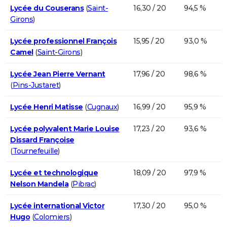
Lycée du Couserans
(
Saint-
16,30 / 20
94,5 %
Girons
)
Lycée professionnel François
15,95 / 20
93,0 %
Camel
(
Saint-Girons
)
Lycée Jean Pierre Vernant
17,96 / 20
98,6 %
(
Pins-Justaret
)
Lycée Henri Matisse
(
Cugnaux
)
16,99 / 20
95,9 %
Lycée polyvalent Marie Louise
17,23 / 20
93,6 %
Dissard Françoise
(
Tournefeuille
)
Lycée et technologique
18,09 / 20
97,9 %
Nelson Mandela
(
Pibrac
)
Lycée international Victor
17,30 / 20
95,0 %
Hugo
(
Colomiers
)