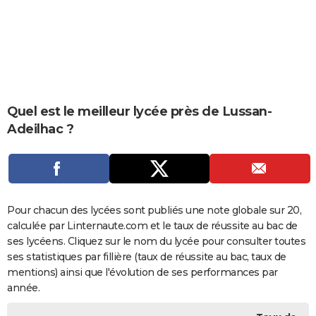
City break
Voyage de noces
Climat
Destinations
Voyage nature
Forum
+
PHOTO
GUIDES D'ACHAT
BONS PLANS
CARTE DE VOEUX
Quel est le meilleur lycée près de Lussan-
Adeilhac ?
Carte Bonne année
Carte Pâques
Carte de Noël
Carte Saint-Valentin
Carte d'anniversaire
DICTIONNAIRE
Biographies
Expressions
Dictionnaire
Citations
Proverbes
PROGRAMME TV
COPAINS D'AVANT
Pour chacun des lycées sont publiés une note globale sur 20,
Se connecter
Collèges
Universités
Service militaire
S'inscrire
Lycées
Primaires
Entreprises
Avis de recherche
AVIS DE DÉCÈS
calculée par Linternaute.com et le taux de réussite au bac de
ses lycéens. Cliquez sur le nom du lycée pour consulter toutes
FORUM
ses statistiques par fillière (taux de réussite au bac, taux de
Lifestyle
Sport
Television
Cinema
Bricolage
Culture
Auto
Voyage
mentions) ainsi que l'évolution de ses performances par
année.