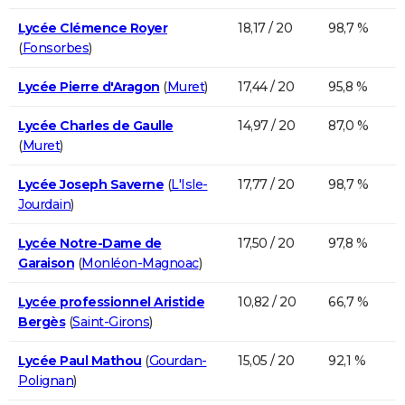
Lycée Clémence Royer
18,17 / 20
98,7 %
(
Fonsorbes
)
Lycée Pierre d'Aragon
(
Muret
)
17,44 / 20
95,8 %
Lycée Charles de Gaulle
14,97 / 20
87,0 %
(
Muret
)
Lycée Joseph Saverne
(
L'Isle-
17,77 / 20
98,7 %
Jourdain
)
Lycée Notre-Dame de
17,50 / 20
97,8 %
Garaison
(
Monléon-Magnoac
)
Lycée professionnel Aristide
10,82 / 20
66,7 %
Bergès
(
Saint-Girons
)
Lycée Paul Mathou
(
Gourdan-
15,05 / 20
92,1 %
Polignan
)