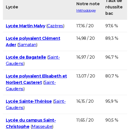
Taux de
Notre note
Lycée
réussite
Méthodologie
bac
Lycée Martin Malvy
(
Cazères
)
17,16 / 20
97,6 %
Lycée polyvalent Clément
14,98 / 20
89,3 %
Ader
(
Samatan
)
Lycée de Bagatelle
(
Saint-
16,97 / 20
96,7 %
Gaudens
)
Lycée polyvalent Elisabeth et
13,07 / 20
80,7 %
Norbert Casteret
(
Saint-
Gaudens
)
Lycée Sainte-Thérèse
(
Saint-
16,15 / 20
95,9 %
Gaudens
)
Lycée du campus Saint-
11,65 / 20
90,5 %
Christophe
(
Masseube
)