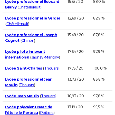
Lycée professionnel Edouard
15,55 / 20
88,0 %
Branly
(
Châtellerault
)
Lycée professionnel le Verger
12,69 / 20
82,9 %
(
Châtellerault
)
Lycée professionnel Joseph
15,48 / 20
87,8 %
Cugnot
(
Chinon
)
Lycée pilote innovant
17,64 / 20
97,9 %
international
(
Jaunay-Marigny
)
Lycée Saint-Charles
(
Thouars
)
17,75 / 20
100,0 %
Lycée professionnel Jean
13,73 / 20
83,8 %
Moulin
(
Thouars
)
Lycée Jean Moulin
(
Thouars
)
16,93 / 20
97,8 %
Lycée polyvalent Isaac de
17,19 / 20
95,5 %
l'étoile le Porteau
(
Poitiers
)