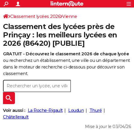
ACTUALITÉS
Connexion
S'inscrire
Classement lycées 2026
Vienne
Rechercher
Société
Education
Villes
Politique
Faits Divers
Monde
+
SPORT
Classement des lycées près de
Football
Cyclisme
Forum
Coupe du monde 2026
Tennis
Rugby
CULTURE
Prinçay : les meilleurs lycées en
2026 (86420) [PUBLIE]
TNT
Cinéma
Musique
Programme TV
Streaming
Sorties cinéma
+
FINANCE
GRATUIT - Découvrez le classement 2026 de chaque lycée
Impôts
Immobilier
Banque
Crédit
Retraite
Epargne
Risques naturels par ville
Assurance
AUTO
ou recherchez un établissement, une ville ou un département
Réserver un essai
Berlines
Forum auto
Essais
Citadines
SUV
+
dans le moteur de recherche ci-dessous pour découvrir son
HIGH-TECH
classement.
Meilleur smartphone
Ordinateurs
Guide high-tech
Mobiles
Internet
Jeux vidéo
+
BRICOLAGE
Aménagement intérieur
Cuisine
Jardinage
+
Forum
Extérieur
Salle de bains
Rangement
WEEK-END
Escapades
Expositions
Week-end nature
Guides de France
Patrimoine
Musées
+
LIFESTYLE
Voir aussi :
La Roche-Rigault
Loudun
Thuré
Bien-être
Mode
+
Art de vivre
Loisirs
Modes de vie
Châtellerault
SANTE
Mise à jour le 03/04/26
Guide de la santé
Médicaments
+
Alimentation
Maladies
Sommeil
VOYAGE