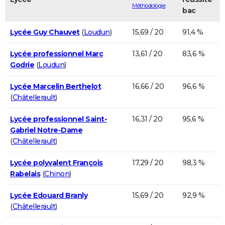
Méthodologie
bac
Lycée Guy Chauvet
(
Loudun
)
15,69 / 20
91,4 %
Lycée professionnel Marc
13,61 / 20
83,6 %
Godrie
(
Loudun
)
Lycée Marcelin Berthelot
16,66 / 20
96,6 %
(
Châtellerault
)
Lycée professionnel Saint-
16,31 / 20
95,6 %
Gabriel Notre-Dame
(
Châtellerault
)
Lycée polyvalent François
17,29 / 20
98,3 %
Rabelais
(
Chinon
)
Lycée Edouard Branly
15,69 / 20
92,9 %
(
Châtellerault
)