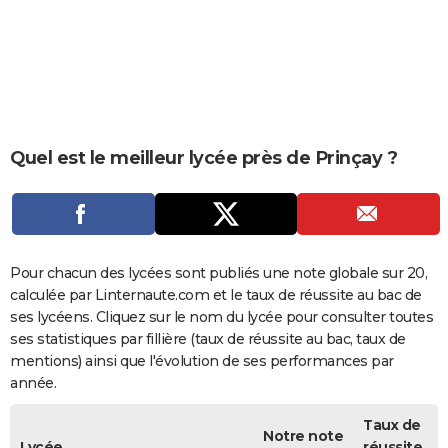
City break
Voyage de noces
Climat
Destinations
Voyage nature
Forum
+
PHOTO
GUIDES D'ACHAT
BONS PLANS
CARTE DE VOEUX
Quel est le meilleur lycée près de Prinçay ?
Carte Bonne année
Carte Pâques
Carte de Noël
Carte Saint-Valentin
Carte d'anniversaire
DICTIONNAIRE
Biographies
Expressions
Dictionnaire
Citations
Proverbes
PROGRAMME TV
COPAINS D'AVANT
Pour chacun des lycées sont publiés une note globale sur 20,
calculée par Linternaute.com et le taux de réussite au bac de
Se connecter
Collèges
Universités
Service militaire
S'inscrire
Lycées
Primaires
Entreprises
Avis de recherche
AVIS DE DÉCÈS
ses lycéens. Cliquez sur le nom du lycée pour consulter toutes
ses statistiques par fillière (taux de réussite au bac, taux de
FORUM
mentions) ainsi que l'évolution de ses performances par
année.
Lifestyle
Sport
Television
Cinema
Bricolage
Culture
Auto
Voyage
Taux de
Notre note
Lycée
réussite