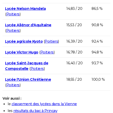
Lycée Nelson Mandela
14,83 / 20
86,5 %
(
Poitiers
)
Lycée Aliénor d'Aquitaine
15,53 / 20
90,8 %
(
Poitiers
)
Lycée agricole Kyoto
(
Poitiers
)
16,39 / 20
92,4 %
Lycée Victor Hugo
(
Poitiers
)
16,78 / 20
94,8 %
Lycée Saint-Jacques de
16,40 / 20
93,7 %
Compostelle
(
Poitiers
)
Lycée l'Union Chrétienne
18,55 / 20
100,0 %
(
Poitiers
)
Voir aussi :
le
classement des lycées dans la Vienne
les
résultats du bac à Prinçay