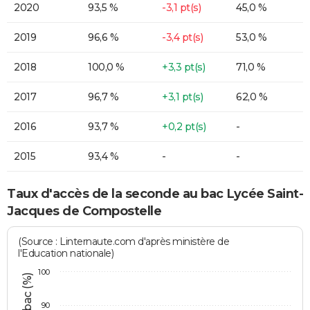
2020
93,5 %
-3,1 pt(s)
45,0 %
2019
96,6 %
-3,4 pt(s)
53,0 %
2018
100,0 %
+3,3 pt(s)
71,0 %
2017
96,7 %
+3,1 pt(s)
62,0 %
2016
93,7 %
+0,2 pt(s)
-
2015
93,4 %
-
-
Taux d'accès de la seconde au bac Lycée Saint-
Jacques de Compostelle
(Source : Linternaute.com d'après ministère de
l'Education nationale)
100
90