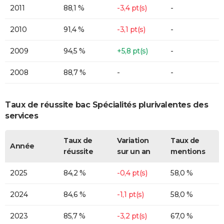
2011
88,1 %
-3,4 pt(s)
-
2010
91,4 %
-3,1 pt(s)
-
2009
94,5 %
+5,8 pt(s)
-
2008
88,7 %
-
-
Taux de réussite bac Spécialités plurivalentes des
services
Taux de
Variation
Taux de
Année
réussite
sur un an
mentions
2025
84,2 %
-0,4 pt(s)
58,0 %
2024
84,6 %
-1,1 pt(s)
58,0 %
2023
85,7 %
-3,2 pt(s)
67,0 %