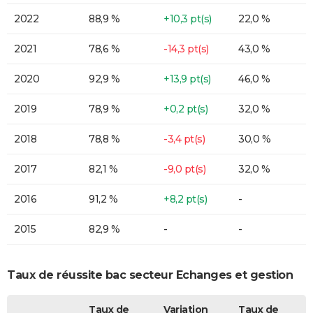
2022
88,9 %
+10,3 pt(s)
22,0 %
2021
78,6 %
-14,3 pt(s)
43,0 %
2020
92,9 %
+13,9 pt(s)
46,0 %
2019
78,9 %
+0,2 pt(s)
32,0 %
2018
78,8 %
-3,4 pt(s)
30,0 %
2017
82,1 %
-9,0 pt(s)
32,0 %
2016
91,2 %
+8,2 pt(s)
-
2015
82,9 %
-
-
Taux de réussite bac secteur Echanges et gestion
Taux de
Variation
Taux de