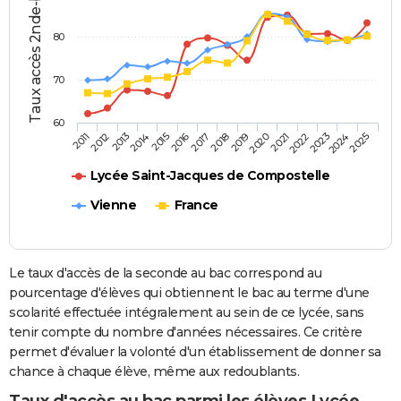
Taux accès 2nde-bac (%)
80
70
60
2013
2016
2019
2022
2025
2011
2014
2017
2020
2023
2012
2015
2018
2021
2024
Lycée Saint-Jacques de Compostelle
Vienne
France
Le taux d'accès de la seconde au bac correspond au
pourcentage d'élèves qui obtiennent le bac au terme d'une
scolarité effectuée intégralement au sein de ce lycée, sans
tenir compte du nombre d'années nécessaires. Ce critère
permet d'évaluer la volonté d'un établissement de donner sa
chance à chaque élève, même aux redoublants.
Taux d'accès au bac parmi les élèves Lycée