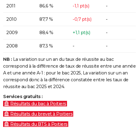
2011
86,6 %
-1,1 pt(s)
-
2010
87,7 %
-0,7 pt(s)
-
2009
88,4 %
+1,1 pt(s)
-
2008
87,3 %
-
-
NB :
La variation sur un an du taux de réussite au bac
correspond à la différence de taux de réussite entre une année
A et une année A-1 : pour le bac 2025, La variation sur un an
correspond donc à la différence constatée entre les taux de
réussite au bac 2025 et 2024.
Services gratuits :
Résultats du bac à Poitiers
Résultats du brevet à Poitiers
Résultats du BTS à Poitiers