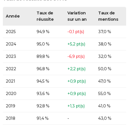
Taux de
Variation
Taux de
Année
réussite
sur un an
mentions
2025
94,9 %
-0,1 pt(s)
37,0 %
2024
95,0 %
+5,2 pt(s)
38,0 %
2023
89,8 %
-6,9 pt(s)
32,0 %
2022
96,8 %
+2,2 pt(s)
50,0 %
2021
94,5 %
+0,9 pt(s)
47,0 %
2020
93,6 %
+0,9 pt(s)
55,0 %
2019
92,8 %
+1,3 pt(s)
41,0 %
2018
91,4 %
-
43,0 %