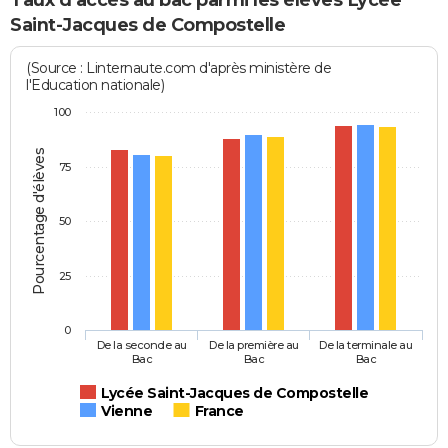
Saint-Jacques de Compostelle
(Source : Linternaute.com d'après ministère de
l'Education nationale)
100
Pourcentage d'élèves
75
50
25
0
De la seconde au
De la première au
De la terminale au
Bac
Bac
Bac
Lycée Saint-Jacques de Compostelle
Vienne
France