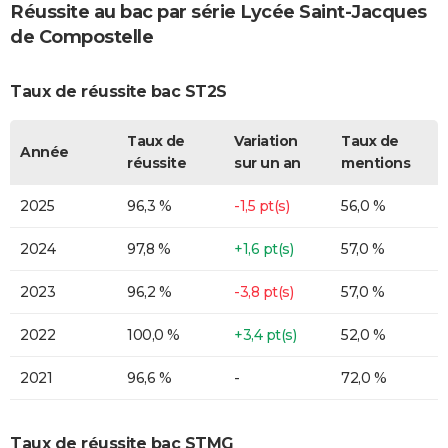
Réussite au bac par série Lycée Saint-Jacques
de Compostelle
Taux de réussite bac ST2S
Taux de
Variation
Taux de
Année
réussite
sur un an
mentions
2025
96,3 %
-1,5 pt(s)
56,0 %
2024
97,8 %
+1,6 pt(s)
57,0 %
2023
96,2 %
-3,8 pt(s)
57,0 %
2022
100,0 %
+3,4 pt(s)
52,0 %
2021
96,6 %
-
72,0 %
Taux de réussite bac STMG