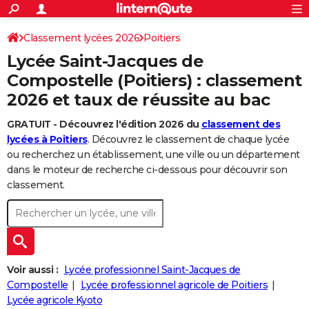
ACTUALITÉS
Connexion
S'inscrire
Classement lycées 2026
Poitiers
Rechercher
Société
Education
Villes
Politique
Faits Divers
Monde
+
SPORT
Lycée Saint-Jacques de
Football
Cyclisme
Forum
Coupe du monde 2026
Tennis
Rugby
CULTURE
Compostelle (Poitiers) : classement
2026 et taux de réussite au bac
TNT
Cinéma
Musique
Programme TV
Streaming
Sorties cinéma
+
FINANCE
GRATUIT - Découvrez l'édition 2026 du
classement des
Impôts
Immobilier
Banque
Crédit
Retraite
Epargne
Risques naturels par ville
Assurance
AUTO
lycées à Poitiers
. Découvrez le classement de chaque lycée
Réserver un essai
Berlines
Forum auto
Essais
Citadines
SUV
+
ou recherchez un établissement, une ville ou un département
HIGH-TECH
dans le moteur de recherche ci-dessous pour découvrir son
Meilleur smartphone
Ordinateurs
Guide high-tech
Mobiles
Internet
Jeux vidéo
+
classement.
BRICOLAGE
Aménagement intérieur
Cuisine
Jardinage
+
Forum
Extérieur
Salle de bains
Rangement
WEEK-END
Escapades
Expositions
Week-end nature
Guides de France
Patrimoine
Musées
+
LIFESTYLE
Bien-être
Mode
+
Art de vivre
Loisirs
Modes de vie
Voir aussi :
Lycée professionnel Saint-Jacques de
SANTE
Compostelle
Lycée professionnel agricole de Poitiers
Guide de la santé
Médicaments
+
Alimentation
Maladies
Sommeil
VOYAGE
Lycée agricole Kyoto