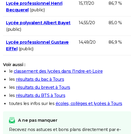
Lycée professionnel Henri
15,17/20
86,7 %
Becquerel
(public)
Lycée polyvalent Albert Bayet
14,55/20
85,0 %
(public)
Lycée professionnel Gustave
14,49/20
86,9 %
Eiffel
(public)
Voir aussi :
le
classement des lycées dans l'Indre-et-Loire
les
résultats du bac à Tours
les
résultats du brevet à Tours
les
résultats du BTS à Tours
toutes les infos sur les
écoles, collèges et lycées à Tours
A ne pas manquer
Recevez nos astuces et bons plans directement par e-