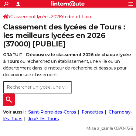
ACTUALITÉS
Connexion
S'inscrire
Classement lycées 2026
Indre-et-Loire
Rechercher
Société
Education
Villes
Politique
Faits Divers
Monde
+
SPORT
Classement des lycées de Tours :
Football
Cyclisme
Forum
Coupe du monde 2026
Tennis
Rugby
CULTURE
les meilleurs lycées en 2026
(37000) [PUBLIE]
TNT
Cinéma
Musique
Programme TV
Streaming
Sorties cinéma
+
FINANCE
GRATUIT - Découvrez le classement 2026 de chaque lycée
Impôts
Immobilier
Banque
Crédit
Retraite
Epargne
Risques naturels par ville
Assurance
AUTO
à Tours
ou recherchez un établissement, une ville ou un
Réserver un essai
Berlines
Forum auto
Essais
Citadines
SUV
+
département dans le moteur de recherche ci-dessous pour
HIGH-TECH
découvrir son classement.
Meilleur smartphone
Ordinateurs
Guide high-tech
Mobiles
Internet
Jeux vidéo
+
BRICOLAGE
Aménagement intérieur
Cuisine
Jardinage
+
Forum
Extérieur
Salle de bains
Rangement
WEEK-END
Escapades
Expositions
Week-end nature
Guides de France
Patrimoine
Musées
+
LIFESTYLE
Voir aussi :
Saint-Pierre-des-Corps
Fondettes
Chambray-
Bien-être
Mode
+
Art de vivre
Loisirs
Modes de vie
lès-Tours
Joué-lès-Tours
SANTE
Mise à jour le 03/04/26
Guide de la santé
Médicaments
+
Alimentation
Maladies
Sommeil
VOYAGE