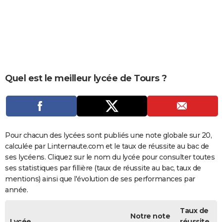
City break
Voyage de noces
Climat
Destinations
Voyage nature
Forum
+
PHOTO
GUIDES D'ACHAT
BONS PLANS
CARTE DE VOEUX
Quel est le meilleur lycée de Tours ?
Carte Bonne année
Carte Pâques
Carte de Noël
Carte Saint-Valentin
Carte d'anniversaire
DICTIONNAIRE
Biographies
Expressions
Dictionnaire
Citations
Proverbes
PROGRAMME TV
COPAINS D'AVANT
Pour chacun des lycées sont publiés une note globale sur 20,
calculée par Linternaute.com et le taux de réussite au bac de
Se connecter
Collèges
Universités
Service militaire
S'inscrire
Lycées
Primaires
Entreprises
Avis de recherche
AVIS DE DÉCÈS
ses lycéens. Cliquez sur le nom du lycée pour consulter toutes
ses statistiques par fillière (taux de réussite au bac, taux de
FORUM
mentions) ainsi que l'évolution de ses performances par
année.
Lifestyle
Sport
Television
Cinema
Bricolage
Culture
Auto
Voyage
Taux de
Notre note
Lycée
réussite