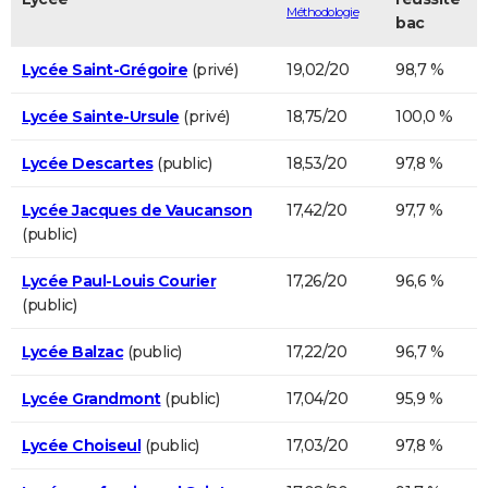
Méthodologie
bac
Lycée Saint-Grégoire
(privé)
19,02/20
98,7 %
Lycée Sainte-Ursule
(privé)
18,75/20
100,0 %
Lycée Descartes
(public)
18,53/20
97,8 %
Lycée Jacques de Vaucanson
17,42/20
97,7 %
(public)
Lycée Paul-Louis Courier
17,26/20
96,6 %
(public)
Lycée Balzac
(public)
17,22/20
96,7 %
Lycée Grandmont
(public)
17,04/20
95,9 %
Lycée Choiseul
(public)
17,03/20
97,8 %