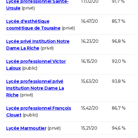
Lycée professionnel Sainte-
17,02/20
91,7 %
Ursule
(privé)
Lycée d'esthétique
16,47/20
85,7 %
cosmétique de Touraine
(privé)
Lycée privé Institution Notre
16,23/20
96,8 %
Dame La Riche
(privé)
Lycée professionnel Victor
16,15/20
92,0 %
Laloux
(public)
Lycée professionnel privé
15,63/20
93,8 %
Institution Notre Dame La
Riche
(privé)
Lycée professionnel François
15,42/20
86,7 %
Clouet
(public)
Lycée Marmoutier
(privé)
15,21/20
94,6 %