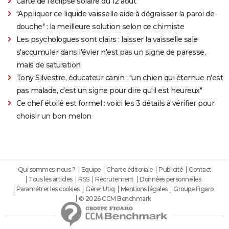
Carte de l'éclipse solaire du 12 août
"Appliquer ce liquide vaisselle aide à dégraisser la paroi de
douche" : la meilleure solution selon ce chimiste
Les psychologues sont clairs : laisser la vaisselle sale
s'accumuler dans l'évier n'est pas un signe de paresse,
mais de saturation
Tony Silvestre, éducateur canin : "un chien qui éternue n'est
pas malade, c'est un signe pour dire qu'il est heureux"
Ce chef étoilé est formel : voici les 3 détails à vérifier pour
choisir un bon melon
Qui sommes-nous ?
Equipe
Charte éditoriale
Publicité
Contact
Tous les articles
RSS
Recrutement
Données personnelles
Paramétrer les cookies
Gérer Utiq
Mentions légales
Groupe Figaro
© 2026 CCM Benchmark