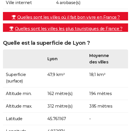
Ville internet
4 arobase(s)
Quelles sont les villes où il fait bon vivre en France ?
Quelles sont les villes les plus touristiques de France ?
Quelle est la superficie de Lyon ?
Moyenne
Lyon
des villes
Superficie
47,9 km²
18,1 km²
(surface)
Altitude min.
162 mètre(s)
194 mètres
Altitude max.
312 mètre(s)
395 mètres
Latitude
45.761167
-