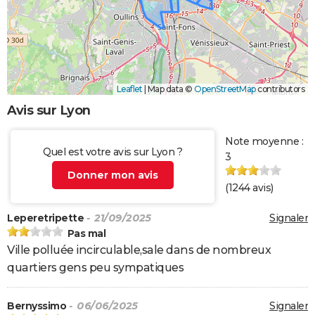
Leaflet
|
Map data ©
OpenStreetMap
contributors
Avis sur Lyon
Note moyenne :
Quel est votre avis sur Lyon ?
3
Donner mon avis
(
1244
avis)
Leperetripette
- 21/09/2025
Signaler
Pas mal
Ville polluée incirculable,sale dans de nombreux
quartiers gens peu sympatiques
Bernyssimo
- 06/06/2025
Signaler