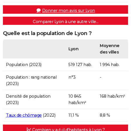
Donner mon avis sur Lyon
Comparer Lyon à une autre ville...
Quelle est la population de Lyon ?
Moyenne
Lyon
des villes
Population (2023)
519 127 hab.
1 994 hab.
Population : rang national
n°3
-
(2023)
Densité de population
10 845
168 hab/km²
(2023)
hab/km²
Taux de chômage
(2022)
11,1 %
8,8 %
Combien y a-t-il d'habitants à Lyon ?