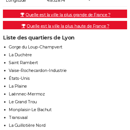
Longitude
4.832874
-
Quelle est la ville la plus grande de France ?
Quelle est la ville la plus haute de France ?
Liste des quartiers de Lyon
Gorge du Loup-Champvert
La Duchère
Saint Rambert
Vaise-Rochecardon-Industrie
États-Unis
La Plaine
Laënnec-Mermoz
Le Grand Trou
Monplaisir-Le Bachut
Transvaal
La Guillotière Nord