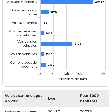
Vols sans violence …
20437
Vols violents sans
3176
arme
Vols avec armes
182
Vols d'accessoires
1481
sur véhicules
Vols dans les
12104
véhicules
Vols de véhicules
1503
Cambriolages de
2192
logement
0k
5k
10k
15k
20k
25k
Nombre de faits
Vols et cambriolages
Pour 1 000
Lyon
en 2025
habitants
Vols sans violence
20 437
39,37 ‰