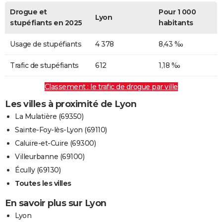
Drogue et
Pour 1 000
Lyon
stupéfiants en 2025
habitants
Usage de stupéfiants
4 378
8,43 ‰
Trafic de stupéfiants
612
1,18 ‰
Classement : le trafic de drogue par ville
Les villes à proximité de Lyon
La Mulatière (69350)
Sainte-Foy-lès-Lyon (69110)
Caluire-et-Cuire (69300)
Villeurbanne (69100)
Écully (69130)
Toutes les villes
En savoir plus sur Lyon
Lyon