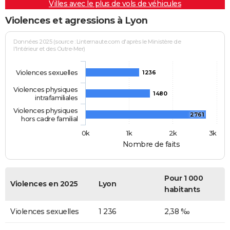
Villes avec le plus de vols de véhicules
Violences et agressions à Lyon
Données 2025 (source : Linternaute.com d'après le Ministère de
l'Intérieur et des Outre-Mer)
Violences sexuelles
1236
Violences physiques
1480
intrafamiliales
Violences physiques
2761
hors cadre familial
0k
1k
2k
3k
Nombre de faits
Pour 1 000
Violences en 2025
Lyon
habitants
Violences sexuelles
1 236
2,38 ‰