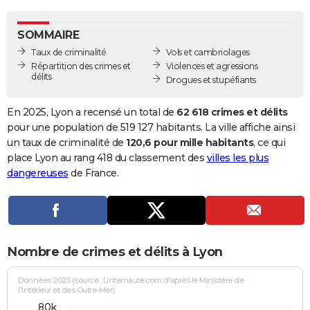
City break
Voyage de noces
Climat
Destinations
Voyage nature
Forum
+
PHOTO
SOMMAIRE
GUIDES D'ACHAT
Taux de criminalité
Vols et cambriolages
Répartition des crimes et
Violences et agressions
BONS PLANS
délits
Drogues et stupéfiants
CARTE DE VOEUX
En 2025, Lyon a recensé un total de
62 618 crimes et délits
Carte Bonne année
Carte Pâques
Carte de Noël
Carte Saint-Valentin
Carte d'anniversaire
pour une population de 519 127 habitants. La ville affiche ainsi
DICTIONNAIRE
un taux de criminalité de
120,6 pour mille habitants
, ce qui
Biographies
Expressions
Dictionnaire
Citations
Proverbes
place Lyon au rang 418 du classement des
villes les plus
PROGRAMME TV
dangereuses
de France.
COPAINS D'AVANT
Se connecter
Collèges
Universités
Service militaire
S'inscrire
Lycées
Primaires
Entreprises
Avis de recherche
AVIS DE DÉCÈS
FORUM
Nombre de crimes et délits à Lyon
Lifestyle
Sport
Television
Cinema
Bricolage
Culture
Auto
Voyage
Données 2025 (source : Linternaute.com d'après le Ministère de
l'Intérieur et des Outre-Mer)
80k