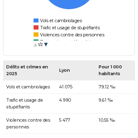
Vols et cambriolages
Trafic et usage de stupéfiants
Violences contre des personnes
Destructions et dégradations
1/2
Escroqueries et fraudes
Délits et crimes en
Pour 1 000
Lyon
2025
habitants
Vols et cambriolages
41 075
79,12 ‰
Trafic et usage de
4 990
9,61 ‰
stupéfiants
Violences contre des
5 477
10,55 ‰
personnes