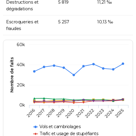
Destructions et
5 819
11,21 ‰
dégradations
Escroqueries et
5 257
10,13 ‰
fraudes
60k
Nombre de faits
40k
20k
0k
2016
2017
2018
2019
2020
2021
2022
2023
2024
2025
Vols et cambriolages
Trafic et usage de stupéfiants