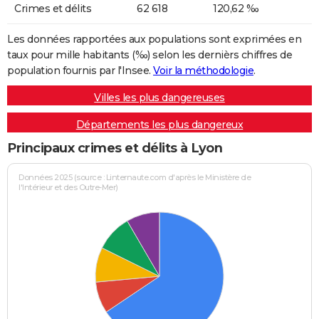
Crimes et délits
62 618
120,62 ‰
Les données rapportées aux populations sont exprimées en
taux pour mille habitants (‰) selon les dernièrs chiffres de
population fournis par l'Insee.
Voir la méthodologie
.
Villes les plus dangereuses
Départements les plus dangereux
Principaux crimes et délits à Lyon
Données 2025 (source : Linternaute.com d'après le Ministère de
l'Intérieur et des Outre-Mer)