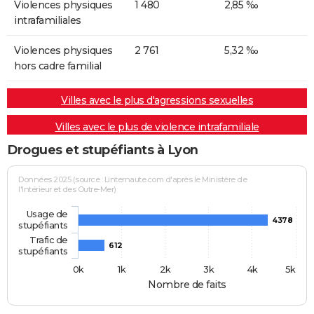
Violences physiques
1 480
2,85 ‰
intrafamiliales
Violences physiques
2 761
5,32 ‰
hors cadre familial
Villes avec le plus d'agressions sexuelles
Villes avec le plus de violence intrafamiliale
Drogues et stupéfiants à Lyon
Données 2025 (source : Linternaute.com d'après le Ministère de
l'Intérieur et des Outre-Mer)
Usage de
4378
stupéfiants
Trafic de
612
stupéfiants
0k
1k
2k
3k
4k
5k
Nombre de faits