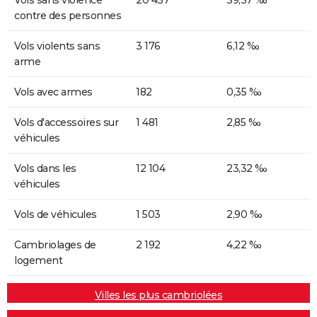
contre des personnes
Vols violents sans
3 176
6,12 ‰
arme
Vols avec armes
182
0,35 ‰
Vols d'accessoires sur
1 481
2,85 ‰
véhicules
Vols dans les
12 104
23,32 ‰
véhicules
Vols de véhicules
1 503
2,90 ‰
Cambriolages de
2 192
4,22 ‰
logement
Villes les plus cambriolées