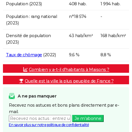
Population (2023)
408 hab.
1 994 hab.
Population : rang national
n°18 574
-
(2023)
Densité de population
43 hab/km²
168 hab/km²
(2023)
Taux de chômage
(2022)
9,6 %
8,8 %
Combien y a-t-il d'habitants à Maisons ?
Quelle est la ville la plus peuplée de France ?
A ne pas manquer
Recevez nos astuces et bons plans directement par e-
mail.
Je m'abonne
En savoir plus sur notre politique de confidentialité