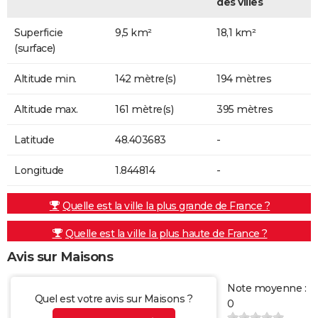
des villes
Superficie
9,5 km²
18,1 km²
(surface)
Altitude min.
142 mètre(s)
194 mètres
Altitude max.
161 mètre(s)
395 mètres
Latitude
48.403683
-
Longitude
1.844814
-
Quelle est la ville la plus grande de France ?
Quelle est la ville la plus haute de France ?
Avis sur Maisons
Note moyenne :
Quel est votre avis sur Maisons ?
0