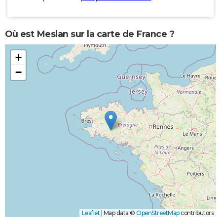
Où est Meslan sur la carte de France ?
+
−
Leaflet
|
Map data ©
OpenStreetMap
contributors