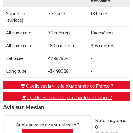
des villes
Superficie
37,1 km²
18,1 km²
(surface)
Altitude min.
35 mètre(s)
194 mètres
Altitude max.
160 mètre(s)
395 mètres
Latitude
47.987924
-
Longitude
-3.448028
-
Quelle est la ville la plus grande de France ?
Quelle est la ville la plus haute de France ?
Avis sur Meslan
Note moyenne :
Quel est votre avis sur Meslan ?
0