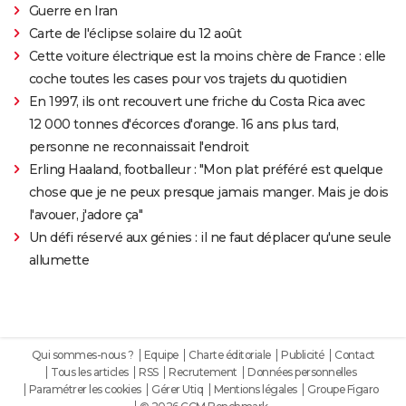
Guerre en Iran
Carte de l'éclipse solaire du 12 août
Cette voiture électrique est la moins chère de France : elle
coche toutes les cases pour vos trajets du quotidien
En 1997, ils ont recouvert une friche du Costa Rica avec
12 000 tonnes d'écorces d'orange. 16 ans plus tard,
personne ne reconnaissait l'endroit
Erling Haaland, footballeur : "Mon plat préféré est quelque
chose que je ne peux presque jamais manger. Mais je dois
l'avouer, j'adore ça"
Un défi réservé aux génies : il ne faut déplacer qu'une seule
allumette
Qui sommes-nous ?
Equipe
Charte éditoriale
Publicité
Contact
Tous les articles
RSS
Recrutement
Données personnelles
Paramétrer les cookies
Gérer Utiq
Mentions légales
Groupe Figaro