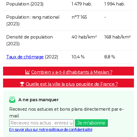
Population (2023)
1 479 hab.
1 994 hab.
Population : rang national
n°7 165
-
(2023)
Densité de population
40 hab/km²
168 hab/km²
(2023)
Taux de chômage
(2022)
10,4 %
8,8 %
Combien y a-t-il d'habitants à Meslan ?
Quelle est la ville la plus peuplée de France ?
A ne pas manquer
Recevez nos astuces et bons plans directement par e-
mail.
Je m'abonne
En savoir plus sur notre politique de confidentialité