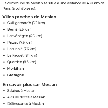
La commune de Meslan se situe à une distance de 438 km de
Paris (à vol d'oiseau).
Villes proches de Meslan
Guilligomarc'h
(5.2 km)
Berné
(5.5 km)
Lanvénégen
(6.6 km)
Priziac
(7.6 km)
Locunolé
(7.6 km)
Le Faouët
(8.1 km)
Querrien
(8.3 km)
Morbihan
Bretagne
En savoir plus sur Meslan
Salaires à Meslan
Avis de décès à Meslan
Délinquance à Meslan