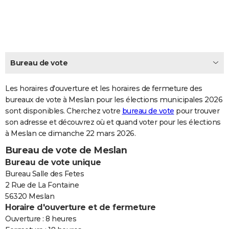
City break
Voyage de noces
Climat
Destinations
Voyage nature
Forum
+
PHOTO
GUIDES D'ACHAT
BONS PLANS
Bureau de vote
CARTE DE VOEUX
Les horaires d'ouverture et les horaires de fermeture des
Carte Bonne année
Carte Pâques
Carte de Noël
Carte Saint-Valentin
Carte d'anniversaire
DICTIONNAIRE
bureaux de vote à Meslan pour les élections municipales 2026
sont disponibles. Cherchez votre
bureau de vote
pour trouver
Biographies
Expressions
Dictionnaire
Citations
Proverbes
PROGRAMME TV
son adresse et découvrez où et quand voter pour les élections
à Meslan ce dimanche 22 mars 2026.
COPAINS D'AVANT
Bureau de vote de Meslan
Se connecter
Collèges
Universités
Service militaire
S'inscrire
Lycées
Primaires
Entreprises
Avis de recherche
AVIS DE DÉCÈS
Bureau de vote unique
Bureau Salle des Fetes
FORUM
2 Rue de La Fontaine
56320 Meslan
Lifestyle
Sport
Television
Cinema
Bricolage
Culture
Auto
Voyage
Horaire d'ouverture et de fermeture
Ouverture : 8 heures