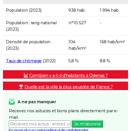
Population (2023)
938 hab.
1 994 hab.
Population : rang national
n°10 527
-
(2023)
Densité de population
104
168 hab/km²
(2023)
hab/km²
Taux de chômage
(2022)
5,8 %
8,8 %
Combien y a-t-il d'habitants à Odenas ?
Quelle est la ville la plus peuplée de France ?
A ne pas manquer
Recevez nos astuces et bons plans directement par e-
mail.
Je m'abonne
En savoir plus sur notre politique de confidentialité