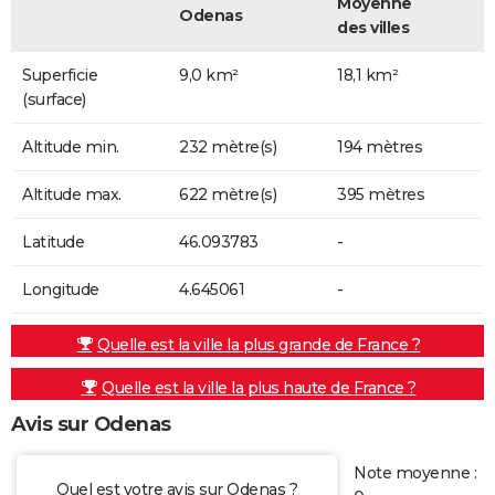
Moyenne
Odenas
des villes
Superficie
9,0 km²
18,1 km²
(surface)
Altitude min.
232 mètre(s)
194 mètres
Altitude max.
622 mètre(s)
395 mètres
Latitude
46.093783
-
Longitude
4.645061
-
Quelle est la ville la plus grande de France ?
Quelle est la ville la plus haute de France ?
Avis sur Odenas
Note moyenne :
Quel est votre avis sur Odenas ?