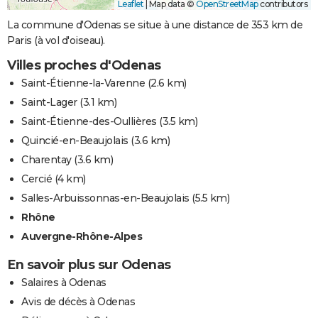
Leaflet
|
Map data ©
OpenStreetMap
contributors
La commune d'Odenas se situe à une distance de 353 km de
Paris (à vol d'oiseau).
Villes proches d'Odenas
Saint-Étienne-la-Varenne
(2.6 km)
Saint-Lager
(3.1 km)
Saint-Étienne-des-Oullières
(3.5 km)
Quincié-en-Beaujolais
(3.6 km)
Charentay
(3.6 km)
Cercié
(4 km)
Salles-Arbuissonnas-en-Beaujolais
(5.5 km)
Rhône
Auvergne-Rhône-Alpes
En savoir plus sur Odenas
Salaires à Odenas
Avis de décès à Odenas