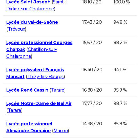
Lycée Saint-Joseph
(
Saint-
18,10 / 20
100,0 %
Didier-sur-Chalaronne
)
Lycée du Val-de-Saône
17,43 / 20
94,8 %
(
Trévoux
)
Lycée professionnel Georges
15,67 / 20
88,2 %
Charpak
(
Châtillon-sur-
Chalaronne
)
Lycée polyvalent François
16,40 / 20
94,1 %
Mansart
(
Thizy-les-Bourgs
)
Lycée René Cassin
(
Tarare
)
16,88 / 20
95,9 %
Lycée Notre-Dame de Bel Air
17,77 / 20
98,7 %
(
Tarare
)
Lycée professionnel
14,38 / 20
85,8 %
Alexandre Dumaine
(
Mâcon
)