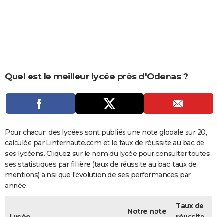
City break
Voyage de noces
Climat
Destinations
Voyage nature
Forum
+
PHOTO
GUIDES D'ACHAT
BONS PLANS
CARTE DE VOEUX
Quel est le meilleur lycée près d'Odenas ?
Carte Bonne année
Carte Pâques
Carte de Noël
Carte Saint-Valentin
Carte d'anniversaire
DICTIONNAIRE
Biographies
Expressions
Dictionnaire
Citations
Proverbes
PROGRAMME TV
COPAINS D'AVANT
Pour chacun des lycées sont publiés une note globale sur 20,
calculée par Linternaute.com et le taux de réussite au bac de
Se connecter
Collèges
Universités
Service militaire
S'inscrire
Lycées
Primaires
Entreprises
Avis de recherche
AVIS DE DÉCÈS
ses lycéens. Cliquez sur le nom du lycée pour consulter toutes
ses statistiques par fillière (taux de réussite au bac, taux de
FORUM
mentions) ainsi que l'évolution de ses performances par
année.
Lifestyle
Sport
Television
Cinema
Bricolage
Culture
Auto
Voyage
Taux de
Notre note
Lycée
réussite