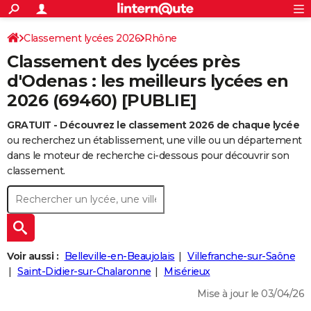
ACTUALITÉS
Connexion
S'inscrire
Classement lycées 2026
Rhône
Rechercher
Société
Education
Villes
Politique
Faits Divers
Monde
+
SPORT
Classement des lycées près
Football
Cyclisme
Forum
Coupe du monde 2026
Tennis
Rugby
CULTURE
d'Odenas : les meilleurs lycées en
2026 (69460) [PUBLIE]
TNT
Cinéma
Musique
Programme TV
Streaming
Sorties cinéma
+
FINANCE
GRATUIT - Découvrez le classement 2026 de chaque lycée
Impôts
Immobilier
Banque
Crédit
Retraite
Epargne
Risques naturels par ville
Assurance
AUTO
ou recherchez un établissement, une ville ou un département
Réserver un essai
Berlines
Forum auto
Essais
Citadines
SUV
+
dans le moteur de recherche ci-dessous pour découvrir son
HIGH-TECH
classement.
Meilleur smartphone
Ordinateurs
Guide high-tech
Mobiles
Internet
Jeux vidéo
+
BRICOLAGE
Aménagement intérieur
Cuisine
Jardinage
+
Forum
Extérieur
Salle de bains
Rangement
WEEK-END
Escapades
Expositions
Week-end nature
Guides de France
Patrimoine
Musées
+
LIFESTYLE
Voir aussi :
Belleville-en-Beaujolais
Villefranche-sur-Saône
Bien-être
Mode
+
Art de vivre
Loisirs
Modes de vie
Saint-Didier-sur-Chalaronne
Misérieux
SANTE
Mise à jour le 03/04/26
Guide de la santé
Médicaments
+
Alimentation
Maladies
Sommeil
VOYAGE