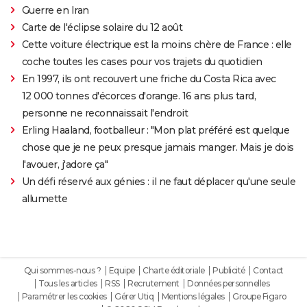
Guerre en Iran
Carte de l'éclipse solaire du 12 août
Cette voiture électrique est la moins chère de France : elle
coche toutes les cases pour vos trajets du quotidien
En 1997, ils ont recouvert une friche du Costa Rica avec
12 000 tonnes d'écorces d'orange. 16 ans plus tard,
personne ne reconnaissait l'endroit
Erling Haaland, footballeur : "Mon plat préféré est quelque
chose que je ne peux presque jamais manger. Mais je dois
l'avouer, j'adore ça"
Un défi réservé aux génies : il ne faut déplacer qu'une seule
allumette
Qui sommes-nous ?
Equipe
Charte éditoriale
Publicité
Contact
Tous les articles
RSS
Recrutement
Données personnelles
Paramétrer les cookies
Gérer Utiq
Mentions légales
Groupe Figaro