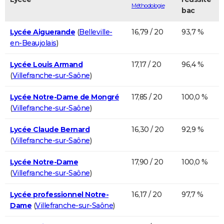
Méthodologie
bac
Lycée Aiguerande
(
Belleville-
16,79 / 20
93,7 %
en-Beaujolais
)
Lycée Louis Armand
17,17 / 20
96,4 %
(
Villefranche-sur-Saône
)
Lycée Notre-Dame de Mongré
17,85 / 20
100,0 %
(
Villefranche-sur-Saône
)
Lycée Claude Bernard
16,30 / 20
92,9 %
(
Villefranche-sur-Saône
)
Lycée Notre-Dame
17,90 / 20
100,0 %
(
Villefranche-sur-Saône
)
Lycée professionnel Notre-
16,17 / 20
97,7 %
Dame
(
Villefranche-sur-Saône
)