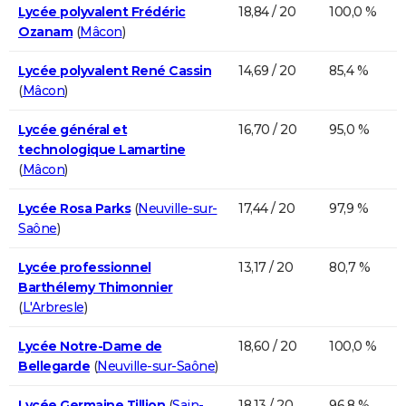
Lycée polyvalent Frédéric
18,84 / 20
100,0 %
Ozanam
(
Mâcon
)
Lycée polyvalent René Cassin
14,69 / 20
85,4 %
(
Mâcon
)
Lycée général et
16,70 / 20
95,0 %
technologique Lamartine
(
Mâcon
)
Lycée Rosa Parks
(
Neuville-sur-
17,44 / 20
97,9 %
Saône
)
Lycée professionnel
13,17 / 20
80,7 %
Barthélemy Thimonnier
(
L'Arbresle
)
Lycée Notre-Dame de
18,60 / 20
100,0 %
Bellegarde
(
Neuville-sur-Saône
)
Lycée Germaine Tillion
(
Sain-
18,13 / 20
96,8 %