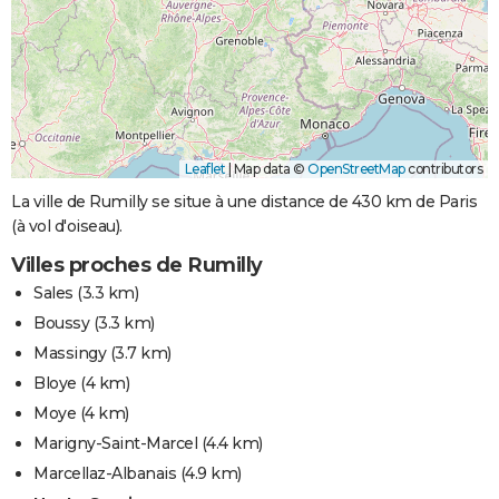
Leaflet
|
Map data ©
OpenStreetMap
contributors
La ville de Rumilly se situe à une distance de 430 km de Paris
(à vol d'oiseau).
Villes proches de Rumilly
Sales
(3.3 km)
Boussy
(3.3 km)
Massingy
(3.7 km)
Bloye
(4 km)
Moye
(4 km)
Marigny-Saint-Marcel
(4.4 km)
Marcellaz-Albanais
(4.9 km)