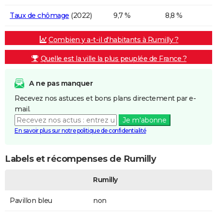
Taux de chômage
(2022)
9,7 %
8,8 %
Combien y a-t-il d'habitants à Rumilly ?
Quelle est la ville la plus peuplée de France ?
A ne pas manquer
Recevez nos astuces et bons plans directement par e-
mail.
Je m'abonne
En savoir plus sur notre politique de confidentialité
Labels et récompenses de Rumilly
Rumilly
Pavillon bleu
non