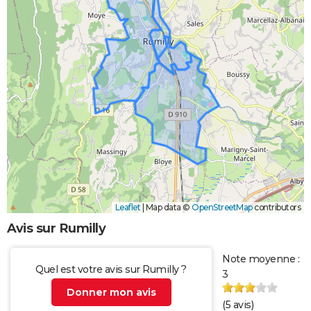
Leaflet
|
Map data ©
OpenStreetMap
contributors
Avis sur Rumilly
Note moyenne :
Quel est votre avis sur Rumilly ?
3
Donner mon avis
(
5
avis)