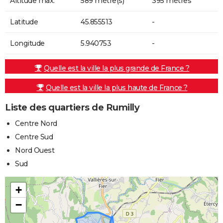
Altitude max.
589 mètre(s)
395 mètres
Latitude
45.855513
-
Longitude
5.940753
-
Quelle est la ville la plus grande de France ?
Quelle est la ville la plus haute de France ?
Liste des quartiers de Rumilly
Centre Nord
Centre Sud
Nord Ouest
Sud
+
−