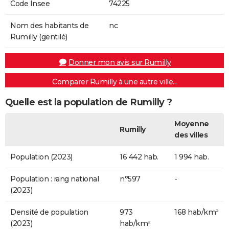
Code Insee
74225
Nom des habitants de
nc
Rumilly (gentilé)
Donner mon avis sur Rumilly
Comparer Rumilly à une autre ville...
Quelle est la population de Rumilly ?
Moyenne
Rumilly
des villes
Population (2023)
16 442 hab.
1 994 hab.
Population : rang national
n°597
-
(2023)
Densité de population
973
168 hab/km²
(2023)
hab/km²