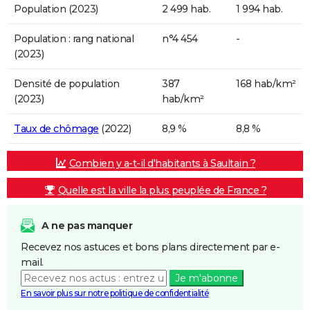
Population (2023)
2 499 hab.
1 994 hab.
Population : rang national
n°4 454
-
(2023)
Densité de population
387
168 hab/km²
(2023)
hab/km²
Taux de chômage
(2022)
8,9 %
8,8 %
Combien y a-t-il d'habitants à Saultain ?
Quelle est la ville la plus peuplée de France ?
A ne pas manquer
Recevez nos astuces et bons plans directement par e-
mail.
Je m'abonne
En savoir plus sur notre politique de confidentialité