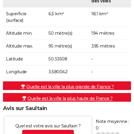
des villes
Superficie
6,5 km²
18,1 km²
(surface)
Altitude min.
50 mètre(s)
194 mètres
Altitude max.
95 mètre(s)
395 mètres
Latitude
50.33508
-
Longitude
3.580042
-
Quelle est la ville la plus grande de France ?
Quelle est la ville la plus haute de France ?
Avis sur Saultain
Note moyenne :
Quel est votre avis sur Saultain ?
0