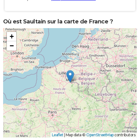
Où est Saultain sur la carte de France ?
+
−
Leaflet
|
Map data ©
OpenStreetMap
contributors