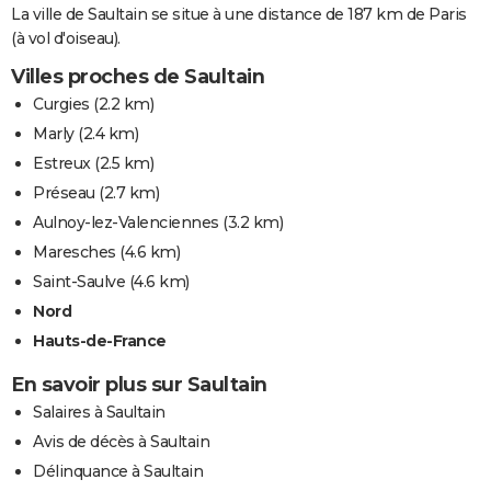
La ville de Saultain se situe à une distance de 187 km de Paris
(à vol d'oiseau).
Villes proches de Saultain
Curgies
(2.2 km)
Marly
(2.4 km)
Estreux
(2.5 km)
Préseau
(2.7 km)
Aulnoy-lez-Valenciennes
(3.2 km)
Maresches
(4.6 km)
Saint-Saulve
(4.6 km)
Nord
Hauts-de-France
En savoir plus sur Saultain
Salaires à Saultain
Avis de décès à Saultain
Délinquance à Saultain