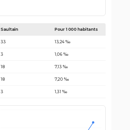
Saultain
Pour 1 000 habitants
33
13,24 ‰
3
1,06 ‰
18
7,13 ‰
18
7,20 ‰
3
1,31 ‰