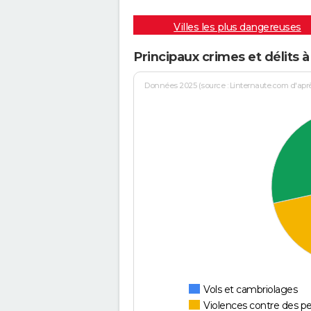
Villes les plus dangereuses
Principaux crimes et délits à
Données 2025 (source : Linternaute.com d'après 
Vols et cambriolages
Violences contre des p