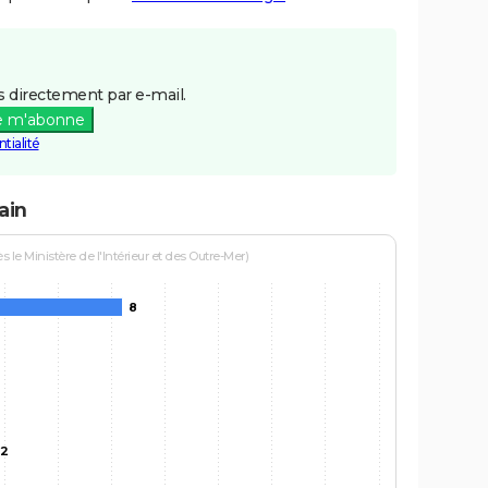
 directement par e-mail.
e m'abonne
tialité
ain
le Ministère de l'Intérieur et des Outre-Mer)
8
2