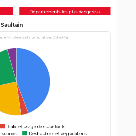
Départements les plus dangereux
 Saultain
le Ministère de l'Intérieur et des Outre-Mer)
Trafic et usage de stupéfiants
ersonnes
Destructions et dégradations