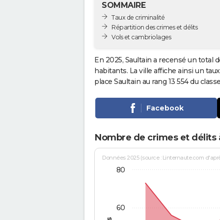
SOMMAIRE
Taux de criminalité
Répartition des crimes et délits
Vols et cambriolages
En 2025, Saultain a recensé un total 
habitants. La ville affiche ainsi un tau
place Saultain au rang 13 554 du cla
Facebook
Nombre de crimes et délits 
Données 2025 (source : Linternaute.com d'après 
80
60