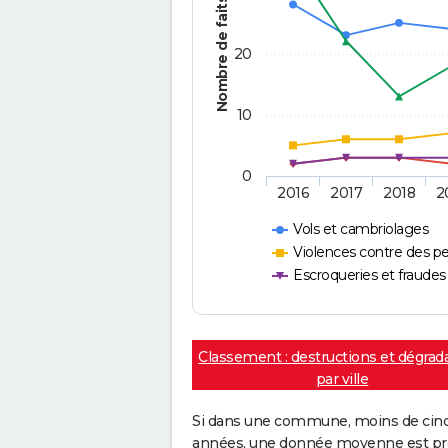
Nombre de faits
20
10
0
2016
2017
2018
2
Vols et cambriolages
Violences contre des p
Escroqueries et fraudes
Classement : destructions et dégrad
par ville
Si dans une commune, moins de cinq f
années, une donnée moyenne est pro