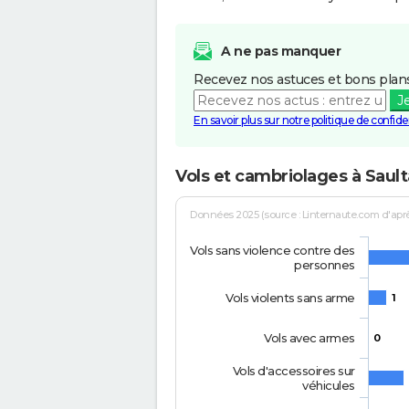
A ne pas manquer
Recevez nos astuces et bons plans
J
En savoir plus sur notre politique de confiden
Vols et cambriolages à Sault
Données 2025 (source : Linternaute.com d'après 
Vols sans violence contre des
personnes
Vols violents sans arme
1
Vols avec armes
0
Vols d'accessoires sur
véhicules