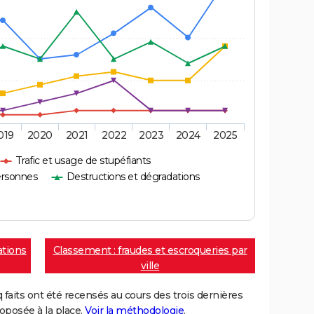
019
2020
2021
2022
2023
2024
2025
Trafic et usage de stupéfiants
ersonnes
Destructions et dégradations
ations
Classement : fraudes et escroqueries par
ville
aits ont été recensés au cours des trois dernières
posée à la place.
Voir la méthodologie
.