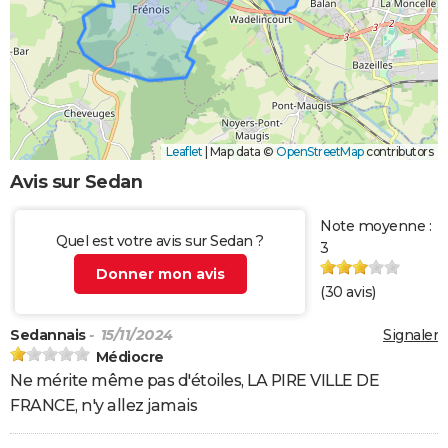
Leaflet
|
Map data ©
OpenStreetMap
contributors
Avis sur Sedan
Note moyenne :
Quel est votre avis sur Sedan ?
3
Donner mon avis
(
30
avis)
Sedannais
- 15/11/2024
Signaler
Médiocre
Ne mérite même pas d'étoiles, LA PIRE VILLE DE
FRANCE, n'y allez jamais