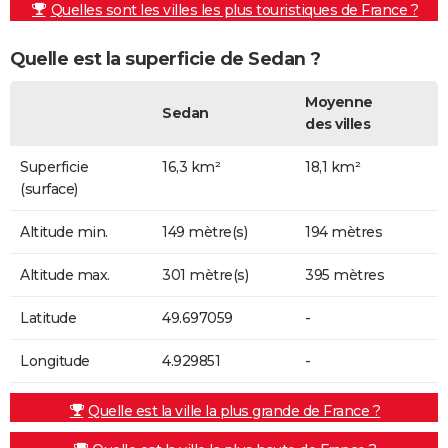
Quelles sont les villes les plus touristiques de France ?
Quelle est la superficie de Sedan ?
Moyenne
Sedan
des villes
Superficie
16,3 km²
18,1 km²
(surface)
Altitude min.
149 mètre(s)
194 mètres
Altitude max.
301 mètre(s)
395 mètres
Latitude
49.697059
-
Longitude
4.929851
-
Quelle est la ville la plus grande de France ?