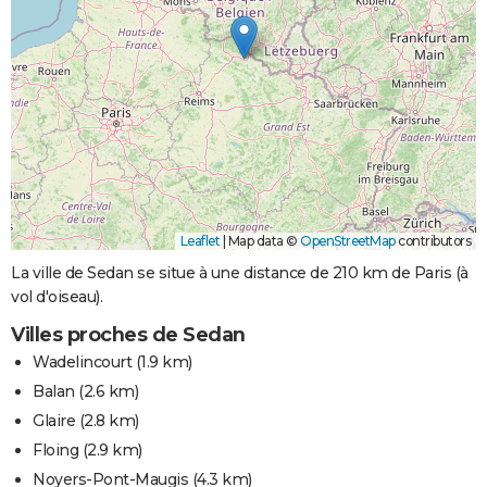
Leaflet
|
Map data ©
OpenStreetMap
contributors
La ville de Sedan se situe à une distance de 210 km de Paris (à
vol d'oiseau).
Villes proches de Sedan
Wadelincourt
(1.9 km)
Balan
(2.6 km)
Glaire
(2.8 km)
Floing
(2.9 km)
Noyers-Pont-Maugis
(4.3 km)