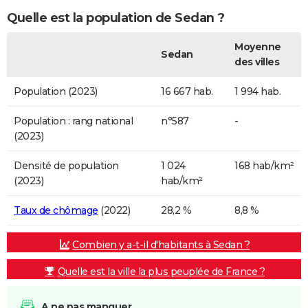
Quelle est la population de Sedan ?
Moyenne
Sedan
des villes
Population (2023)
16 667 hab.
1 994 hab.
Population : rang national
n°587
-
(2023)
Densité de population
1 024
168 hab/km²
(2023)
hab/km²
Taux de chômage
(2022)
28,2 %
8,8 %
Combien y a-t-il d'habitants à Sedan ?
Quelle est la ville la plus peuplée de France ?
A ne pas manquer