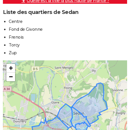
Quelle est la ville la plus haute de France ?
Liste des quartiers de Sedan
Centre
Fond de Givonne
Frenois
Torcy
Zup
+
−