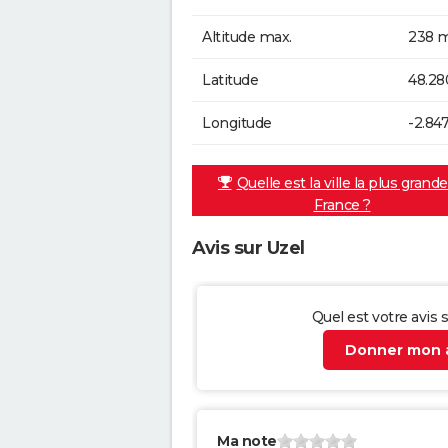
Altitude max.
238 m
Latitude
48.28
Longitude
-2.84
Quelle est la ville la plus grand
France ?
Avis sur Uzel
Quel est votre avis s
Donner mon a
Ma note