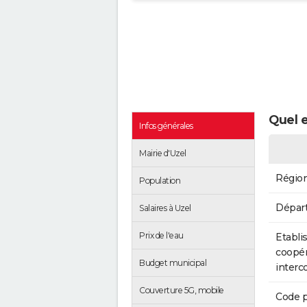
Quel e
Infos générales
Mairie d'Uzel
Régio
Population
Dépar
Salaires à Uzel
Prix de l'eau
Etabli
coopér
Budget municipal
inter
Couverture 5G, mobile
Code p