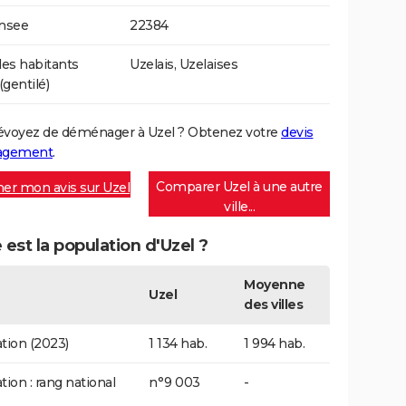
Insee
22384
es habitants
Uzelais, Uzelaises
(gentilé)
évoyez de déménager à Uzel ? Obtenez votre
devis
agement
.
Comparer Uzel à une autre
er mon avis sur Uzel
ville...
 est la population d'Uzel ?
Moyenne
Uzel
des villes
tion (2023)
1 134 hab.
1 994 hab.
tion : rang national
n°9 003
-