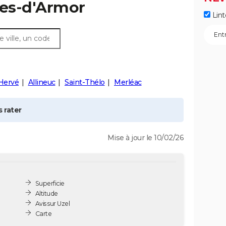
tes-d'Armor
Lint
Hervé
Allineuc
Saint-Thélo
Merléac
 rater
Mise à jour le 10/02/26
Superficie
Altitude
Avis sur Uzel
Carte