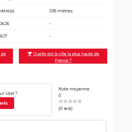
ètre(s)
395 mètres
0626
-
7617
-
e de
Quelle est la ville la plus haute de
France ?
Note moyenne :
ur Uzel ?
0
vis
(
0
avis)