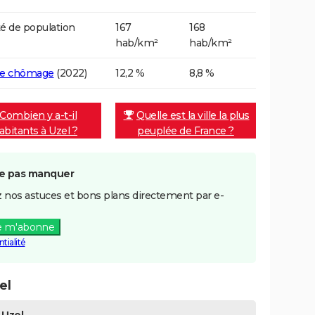
é de population
167
168
hab/km²
hab/km²
de chômage
(2022)
12,2 %
8,8 %
Combien y a-t-il
Quelle est la ville la plus
abitants à Uzel ?
peuplée de France ?
e pas manquer
 nos astuces et bons plans directement par e-
e m'abonne
tialité
el