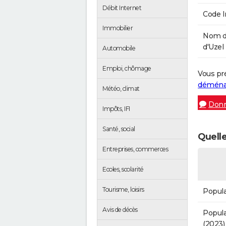
Débit Internet
Code 
Immobilier
Nom d
d'Uzel 
Automobile
Emploi, chômage
Vous pr
démén
Météo, climat
Donn
Impôts, IFI
Santé, social
Quelle
Entreprises, commerces
Ecoles, scolarité
Tourisme, loisirs
Popula
Avis de décès
Popula
(2023)