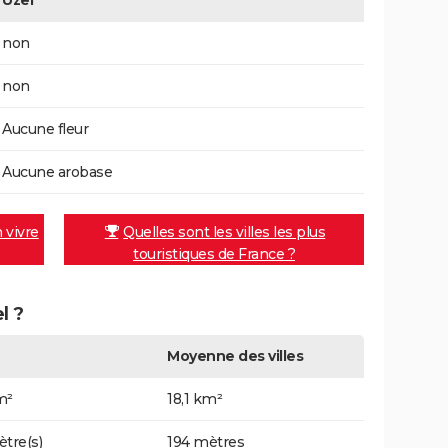
Uzel
non
non
Aucune fleur
Aucune arobase
n vivre
Quelles sont les villes les plus
touristiques de France ?
l ?
Moyenne des villes
m²
18,1 km²
ètre(s)
194 mètres