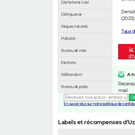
Déchetterie Uzel
Densit
Délinquance
(2023)
Risques naturels
Taux 
Pollution
Bureau de vote
d'h
Elections
A n
Référendum
Recevez
Bureau de poste
mail.
J
En savoir plus sur notre politique de confiden
Labels et récompenses d'Uz