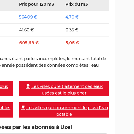
Prix pour 120 m3
Prix du m3
564,09 €
4,70 €
41,60 €
0,35 €
605,69 €
5,05 €
nes étant parfois incomplètes, le montant total de
ière année possédant des données complètes : eau
 plus
Les villes où le traitement des eaux
usées est le plus cher
nt les
Les villes qui consomment le plus d'eau
potable
ées par les abonnés à Uzel