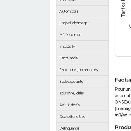
Automobile
Emploi, chômage
1
Météo, climat
Impôts, IFI
Santé, social
Entreprises, commerces
Factur
Ecoles, scolarité
Pour un
Tourisme, loisirs
estimati
ONSEA).
Avis de décès
(ménages
m3/an
e
Déchetterie Uzel
Produc
Délinquance