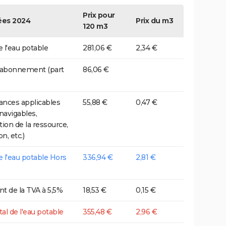
Prix pour
es 2024
Prix du m3
120 m3
e l'eau potable
281,06 €
2,34 €
 abonnement (part
86,06 €
nces applicables
55,88 €
0,47 €
 navigables,
tion de la ressource,
on, etc.)
de l'eau potable Hors
336,94 €
2,81 €
t de la TVA à 5,5%
18,53 €
0,15 €
tal de l'eau potable
355,48 €
2,96 €