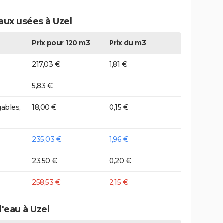
aux usées à Uzel
Prix pour 120 m3
Prix du m3
217,03 €
1,81 €
5,83 €
ables,
18,00 €
0,15 €
235,03 €
1,96 €
23,50 €
0,20 €
258,53 €
2,15 €
d'eau à Uzel