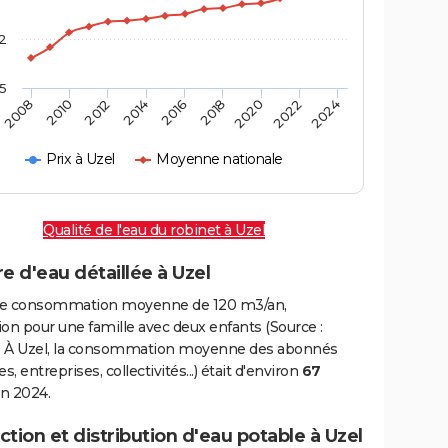
2
,5
2016
2020
2010
2024
2014
2018
2008
2022
2012
Prix à Uzel
Moyenne nationale
Qualité de l'eau du robinet à Uzel
e d'eau détaillée à Uzel
e consommation moyenne de 120 m3/an,
on pour une famille avec deux enfants (Source :
 À Uzel, la consommation moyenne des abonnés
, entreprises, collectivités...) était d'environ
67
n 2024.
tion et distribution d'eau potable à Uzel