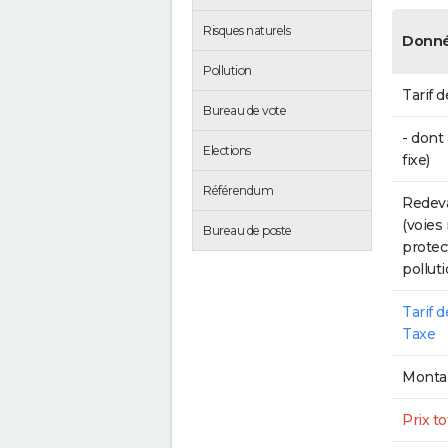
Risques naturels
Donné
Pollution
Tarif d
Bureau de vote
- dont
Elections
fixe)
Référendum
Redeva
(voies
Bureau de poste
protec
polluti
Tarif 
Taxe
Montan
Prix to