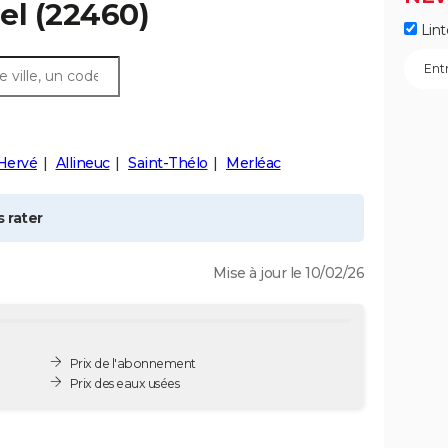
el
(22460)
Lint
Hervé
Allineuc
Saint-Thélo
Merléac
 rater
Mise à jour le 10/02/26
Prix de l'abonnement
Prix des eaux usées