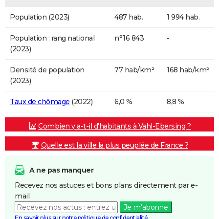
Population (2023)
487 hab.
1 994 hab.
Population : rang national
n°16 843
-
(2023)
Densité de population
77 hab/km²
168 hab/km²
(2023)
Taux de chômage
(2022)
6,0 %
8,8 %
Combien y a-t-il d'habitants à Vahl-Ebersing ?
Quelle est la ville la plus peuplée de France ?
A ne pas manquer
Recevez nos astuces et bons plans directement par e-
mail.
Je m'abonne
En savoir plus sur notre politique de confidentialité