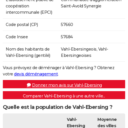
coopération
Saint-Avold Synergie
intercommunale (EPCI)
Code postal (CP)
57660
Code Insee
57684
Nom des habitants de
Vahl-Ebersingeois, Vahl-
Vahl-Ebersing (gentilé)
Ebersingeoises
Vous prévoyez de déménager à Vahl-Ebersing ? Obtenez
votre
devis déménagement
.
Donner mon avis sur Vahl-Ebersing
Comparer Vahl-Ebersing à une autre ville...
Quelle est la population de Vahl-Ebersing ?
Vahl-
Moyenne
Ebersing
des villes