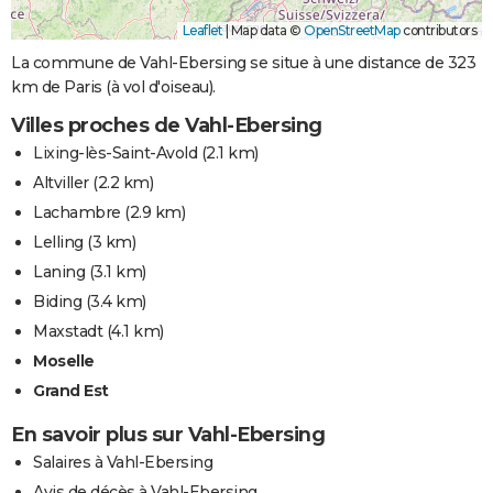
Leaflet
|
Map data ©
OpenStreetMap
contributors
La commune de Vahl-Ebersing se situe à une distance de 323
km de Paris (à vol d'oiseau).
Villes proches de Vahl-Ebersing
Lixing-lès-Saint-Avold
(2.1 km)
Altviller
(2.2 km)
Lachambre
(2.9 km)
Lelling
(3 km)
Laning
(3.1 km)
Biding
(3.4 km)
Maxstadt
(4.1 km)
Moselle
Grand Est
En savoir plus sur Vahl-Ebersing
Salaires à Vahl-Ebersing
Avis de décès à Vahl-Ebersing