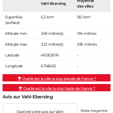
Moyenne
Vahl-Ebersing
des villes
Superficie
6,3 km²
18,1 km²
(surface)
Altitude min.
249 mètre(s)
194 mètres
Altitude max.
323 mètre(s)
395 mètres
Latitude
49.052676
-
Longitude
6.748435
-
Quelle est la ville la plus grande de France ?
Quelle est la ville la plus haute de France ?
Avis sur Vahl-Ebersing
Note moyenne :
Quel est votre avis sur Vahl-