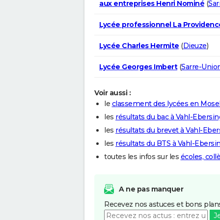
aux entreprises Henri Nominé
(
Sa
Lycée professionnel La Providenc
Lycée Charles Hermite
(
Dieuze
)
Lycée Georges Imbert
(
Sarre-Unio
Voir aussi :
le
classement des lycées en Mosel
les
résultats du bac à Vahl-Ebersin
les
résultats du brevet à Vahl-Eber
les
résultats du BTS à Vahl-Ebersi
toutes les infos sur les
écoles, col
A ne pas manquer
Recevez nos astuces et bons plans
J