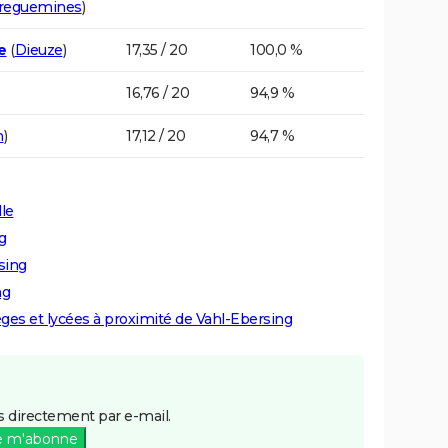
rreguemines
)
e
(
Dieuze
)
17,35 / 20
100,0 %
16,76 / 20
94,9 %
n
)
17,12 / 20
94,7 %
le
g
sing
ng
lèges et lycées à proximité de Vahl-Ebersing
 directement par e-mail.
e m'abonne