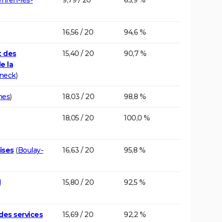
16,56 / 20
94,6 %
t des
15,40 / 20
90,7 %
e la
neck
)
nes
)
18,03 / 20
98,8 %
18,05 / 20
100,0 %
ises
(
Boulay-
16,63 / 20
95,8 %
d
15,80 / 20
92,5 %
des services
15,69 / 20
92,2 %