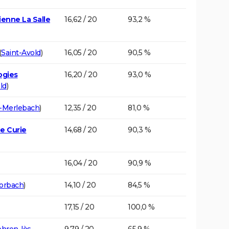
ienne La Salle
16,62 / 20
93,2 %
(
Saint-Avold
)
16,05 / 20
90,5 %
ogies
16,20 / 20
93,0 %
ld
)
-Merlebach
)
12,35 / 20
81,0 %
ie Curie
14,68 / 20
90,3 %
16,04 / 20
90,9 %
orbach
)
14,10 / 20
84,5 %
17,15 / 20
100,0 %
hren-lès-
9,79 / 20
65,9 %