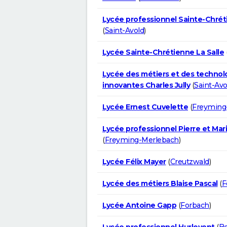
Lycée professionnel Sainte-Chrét
(
Saint-Avold
)
Lycée Sainte-Chrétienne La Salle
Lycée des métiers et des technol
innovantes Charles Jully
(
Saint-Avo
Lycée Ernest Cuvelette
(
Freyming
Lycée professionnel Pierre et Mar
(
Freyming-Merlebach
)
Lycée Félix Mayer
(
Creutzwald
)
Lycée des métiers Blaise Pascal
(
F
Lycée Antoine Gapp
(
Forbach
)
Lycée professionnel Hurlevent
(
Be