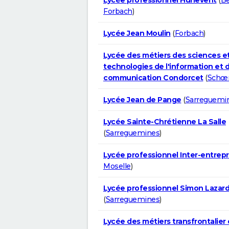
Forbach
)
Lycée Jean Moulin
(
Forbach
)
Lycée des métiers des sciences e
technologies de l'information et d
communication Condorcet
(
Schœ
Lycée Jean de Pange
(
Sarreguemi
Lycée Sainte-Chrétienne La Salle
(
Sarreguemines
)
Lycée professionnel Inter-entrepr
Moselle
)
Lycée professionnel Simon Lazar
(
Sarreguemines
)
Lycée des métiers transfrontalier 