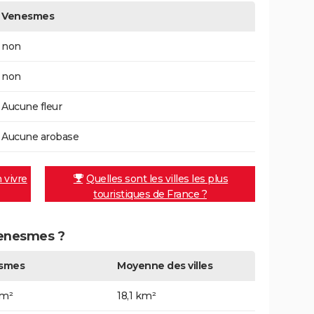
Venesmes
non
non
Aucune fleur
Aucune arobase
n vivre
Quelles sont les villes les plus
touristiques de France ?
 Venesmes ?
smes
Moyenne des villes
km²
18,1 km²