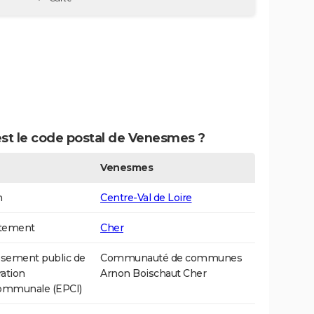
est le code postal de Venesmes ?
Venesmes
n
Centre-Val de Loire
tement
Cher
ssement public de
Communauté de communes
ation
Arnon Boischaut Cher
communale (EPCI)