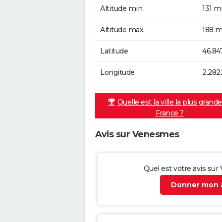
Altitude min.
131 m
Altitude max.
188 m
Latitude
46.84
Longitude
2.282
Quelle est la ville la plus grand
France ?
Avis sur Venesmes
Quel est votre avis su
Donner mon a