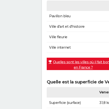
Pavillon bleu
Ville d'art et d'histoire
Ville fleurie
Ville internet
Quelles sont les villes où il fait bo
en France ?
Quelle est la superficie de
Vene
Superficie (surface)
31,8 