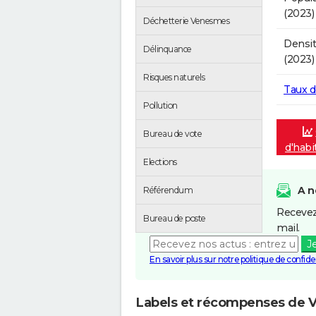
(2023)
Déchetterie Venesmes
Densit
Délinquance
(2023)
Risques naturels
Taux 
Pollution
Bureau de vote
d'habi
Elections
A n
Référendum
Recevez
Bureau de poste
mail.
J
En savoir plus sur notre politique de confiden
Labels et récompenses de