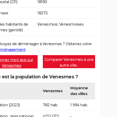
ostal (CP)
18190
Insee
18273
s habitants de
Venesmois, Venesmoises
es (gentilé)
évoyez de déménager à Venesmes ? Obtenez votre
déménagement
.
Comparer Venesmes à une
nner mon avis sur
autre ville...
Venesmes
 est la population de Venesmes ?
Moyenne
Venesmes
des villes
tion (2023)
782 hab.
1 994 hab.
tion : rang national
n°12 073
-