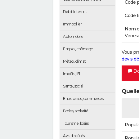
Code p
Débit Internet
Code 
Immobilier
Nom de
Venesm
Automobile
Emploi, chômage
Vous pr
devis 
Météo, climat
Do
Impôts, IFI
Santé, social
Quelle
Entreprises, commerces
Ecoles, scolarité
Tourisme, loisirs
Popula
Avis de décès
Popula