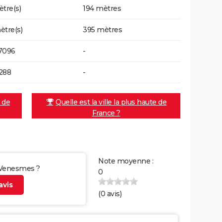
ètre(s)
194 mètres
ètre(s)
395 mètres
7096
-
288
-
e de
Quelle est la ville la plus haute de
France ?
Note moyenne :
r Venesmes ?
0
vis
(
0
avis)