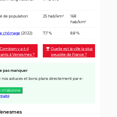
é de population
25 hab/km²
168
hab/km²
de chômage
(2022)
7,7 %
8,8 %
Combien y a-t-il
Quelle est la ville la plus
tants à Venesmes ?
peuplée de France ?
e pas manquer
 nos astuces et bons plans directement par e-
e m'abonne
tialité
 Venesmes