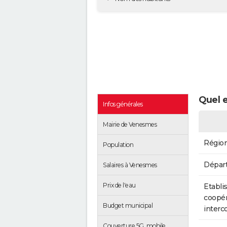
Quel 
Infos générales
Mairie de Venesmes
Régio
Population
Dépar
Salaires à Venesmes
Prix de l'eau
Etabli
coopér
Budget municipal
inter
Couverture 5G, mobile