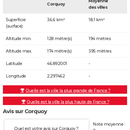
Moyenne
Corquoy
des villes
Superficie
36,6 km²
18,1 km²
(surface)
Altitude min.
128 mètre(s)
194 mètres
Altitude max.
174 mètre(s)
395 mètres
Latitude
46.892001
-
Longitude
2.297462
-
Quelle est la ville la plus grande de France ?
Quelle est la ville la plus haute de France ?
Avis sur Corquoy
Note moyenne :
Quel est votre avis sur Corquoy ?