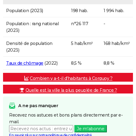
Population (2023)
198 hab.
1 994 hab.
Population : rang national
n°26 117
-
(2023)
Densité de population
5 hab/km²
168 hab/km²
(2023)
Taux de chômage
(2022)
8,5 %
8,8 %
Combien y a-t-il d'habitants à Corquoy ?
Quelle est la ville la plus peuplée de France ?
A ne pas manquer
Recevez nos astuces et bons plans directement par e-
mail.
Je m'abonne
En savoir plus sur notre politique de confidentialité