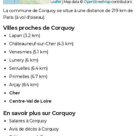
Leaflet
|
Map data ©
OpenStreetMap
contributors
La commune de Corquoy se situe à une distance de 219 km de
Paris (à vol d'oiseau).
Villes proches de Corquoy
Lapan
(3.2 km)
Châteauneuf-sur-Cher
(4.3 km)
Venesmes
(5.1 km)
Lunery
(6 km)
Serruelles
(6.4 km)
Primelles
(6.7 km)
Arçay
(8.4 km)
Cher
Centre-Val de Loire
En savoir plus sur Corquoy
Salaires à Corquoy
Avis de décès à Corquoy