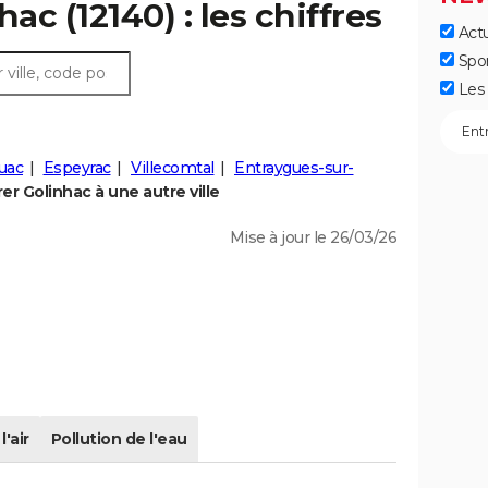
ac (12140) : les chiffres
Actu
Spo
Les 
uac
Espeyrac
Villecomtal
Entraygues-sur-
r Golinhac à une autre ville
Mise à jour le 26/03/26
l'air
Pollution de l'eau