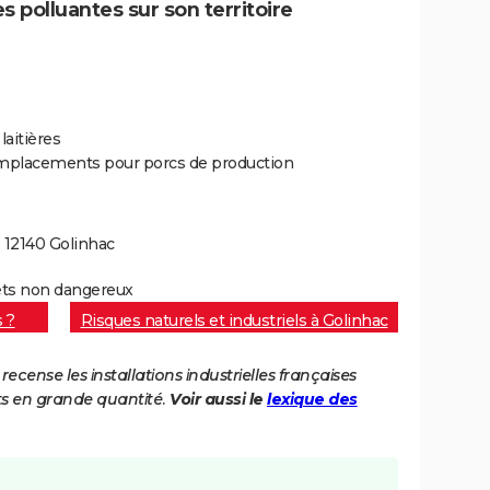
s polluantes sur son territoire
laitières
mplacements pour porcs de production
- 12140 Golinhac
hets non dangereux
s ?
Risques naturels et industriels à Golinhac
cense les installations industrielles françaises
ts en grande quantité.
Voir aussi le
lexique des