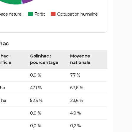
ace naturel
Forêt
Occupation humaine
hac
hac :
Golinhac :
Moyenne
rficie
pourcentage
nationale
0,0 %
7,7 %
 ha
47,1 %
63,8 %
 ha
52,5 %
23,6 %
0,0 %
4,0 %
0,0 %
0,2 %