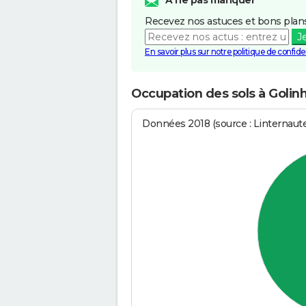
A ne pas manquer
Recevez nos astuces et bons plans
J
En savoir plus sur notre politique de confiden
Occupation des sols à Golin
Données 2018 (source : Linternaut