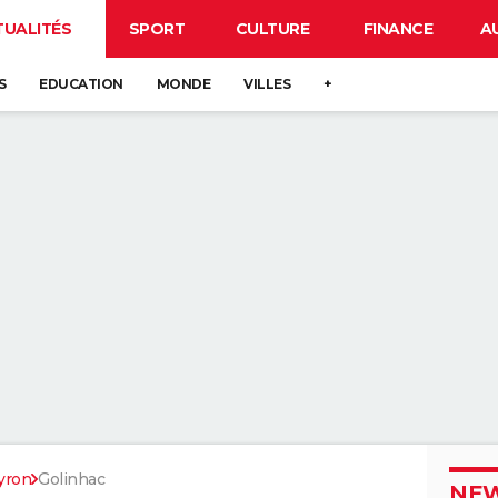
TUALITÉS
SPORT
CULTURE
FINANCE
A
S
EDUCATION
MONDE
VILLES
+
yron
Golinhac
NEW