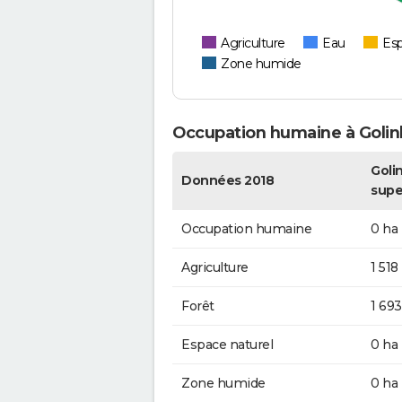
Agriculture
Eau
Esp
Zone humide
Occupation humaine à Golin
Golin
Données 2018
supe
Occupation humaine
0 ha
Agriculture
1 518
Forêt
1 693
Espace naturel
0 ha
Zone humide
0 ha