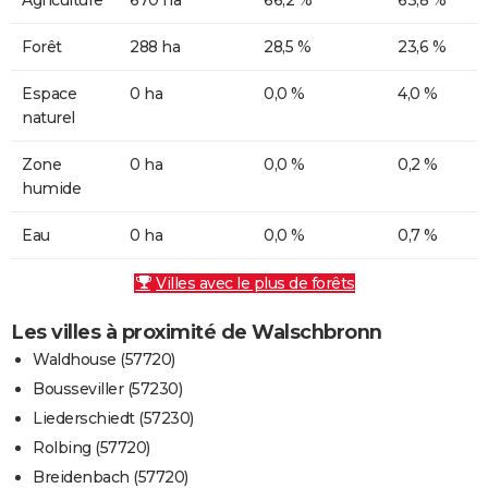
Forêt
288 ha
28,5 %
23,6 %
Espace
0 ha
0,0 %
4,0 %
naturel
Zone
0 ha
0,0 %
0,2 %
humide
Eau
0 ha
0,0 %
0,7 %
Villes avec le plus de forêts
Les villes à proximité de Walschbronn
Waldhouse (57720)
Bousseviller (57230)
Liederschiedt (57230)
Rolbing (57720)
Breidenbach (57720)