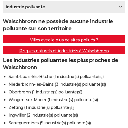
City break
Voyage de noces
Climat
Destinations
Voyage nature
Forum
+
Industrie polluante
PHOTO
GUIDES D'ACHAT
Walschbronn ne possède aucune industrie
polluante sur son territoire
BONS PLANS
Villes avec le plus de sites pollués ?
CARTE DE VOEUX
Risques naturels et industriels à Walschbronn
Carte Bonne année
Carte Pâques
Carte de Noël
Carte Saint-Valentin
Carte d'anniversaire
DICTIONNAIRE
Les industries polluantes les plus proches de
Biographies
Expressions
Dictionnaire
Citations
Proverbes
PROGRAMME TV
Walschbronn
COPAINS D'AVANT
Saint-Louis-lès-Bitche (1 industrie(s) polluante(s))
Niederbronn-les-Bains (3 industrie(s) polluante(s))
Se connecter
Collèges
Universités
Service militaire
S'inscrire
Lycées
Primaires
Entreprises
Avis de recherche
AVIS DE DÉCÈS
Oberbronn (1 industrie(s) polluante(s))
FORUM
Wingen-sur-Moder (1 industrie(s) polluante(s))
Zetting (1 industrie(s) polluante(s))
Lifestyle
Sport
Television
Cinema
Bricolage
Culture
Auto
Voyage
Ingwiller (2 industrie(s) polluante(s))
Sarreguemines (5 industrie(s) polluante(s))