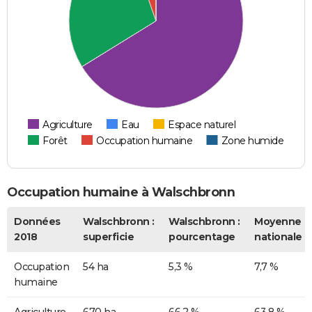
Agriculture
Eau
Espace naturel
Forêt
Occupation humaine
Zone humide
Occupation humaine à Walschbronn
Données
Walschbronn :
Walschbronn :
Moyenne
2018
superficie
pourcentage
nationale
Occupation
54 ha
5,3 %
7,7 %
humaine
Agriculture
670 ha
66,2 %
63,8 %