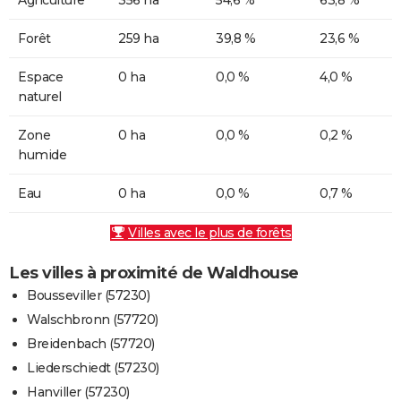
Forêt
259 ha
39,8 %
23,6 %
Espace
0 ha
0,0 %
4,0 %
naturel
Zone
0 ha
0,0 %
0,2 %
humide
Eau
0 ha
0,0 %
0,7 %
Villes avec le plus de forêts
Les villes à proximité de Waldhouse
Bousseviller (57230)
Walschbronn (57720)
Breidenbach (57720)
Liederschiedt (57230)
Hanviller (57230)