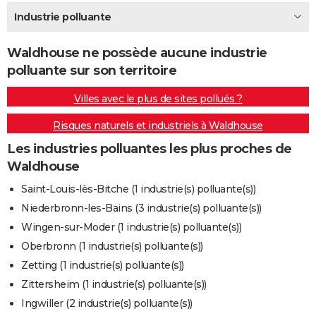
City break
Voyage de noces
Climat
Destinations
Voyage nature
Forum
+
Industrie polluante
PHOTO
GUIDES D'ACHAT
Waldhouse ne possède aucune industrie
polluante sur son territoire
BONS PLANS
Villes avec le plus de sites pollués ?
CARTE DE VOEUX
Risques naturels et industriels à Waldhouse
Carte Bonne année
Carte Pâques
Carte de Noël
Carte Saint-Valentin
Carte d'anniversaire
DICTIONNAIRE
Les industries polluantes les plus proches de
Biographies
Expressions
Dictionnaire
Citations
Proverbes
PROGRAMME TV
Waldhouse
COPAINS D'AVANT
Saint-Louis-lès-Bitche (1 industrie(s) polluante(s))
Niederbronn-les-Bains (3 industrie(s) polluante(s))
Se connecter
Collèges
Universités
Service militaire
S'inscrire
Lycées
Primaires
Entreprises
Avis de recherche
AVIS DE DÉCÈS
Wingen-sur-Moder (1 industrie(s) polluante(s))
FORUM
Oberbronn (1 industrie(s) polluante(s))
Zetting (1 industrie(s) polluante(s))
Lifestyle
Sport
Television
Cinema
Bricolage
Culture
Auto
Voyage
Zittersheim (1 industrie(s) polluante(s))
Ingwiller (2 industrie(s) polluante(s))