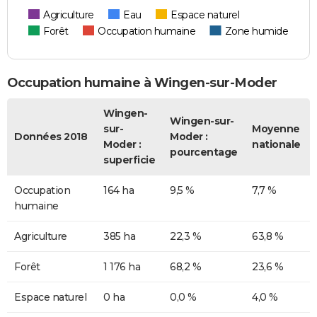
Agriculture
Eau
Espace naturel
Forêt
Occupation humaine
Zone humide
Occupation humaine à Wingen-sur-Moder
Wingen-
Wingen-sur-
sur-
Moyenne
Données 2018
Moder :
Moder :
nationale
pourcentage
superficie
Occupation
164 ha
9,5 %
7,7 %
humaine
Agriculture
385 ha
22,3 %
63,8 %
Forêt
1 176 ha
68,2 %
23,6 %
Espace naturel
0 ha
0,0 %
4,0 %