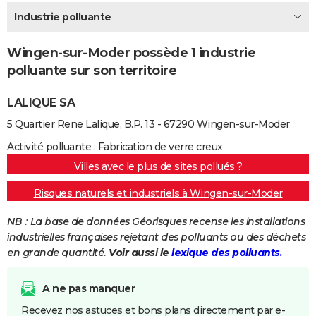
City break
Voyage de noces
Climat
Destinations
Voyage nature
Forum
+
Industrie polluante
PHOTO
GUIDES D'ACHAT
Wingen-sur-Moder possède 1 industrie
polluante sur son territoire
BONS PLANS
LALIQUE SA
CARTE DE VOEUX
5 Quartier Rene Lalique, B.P. 13 - 67290 Wingen-sur-Moder
Carte Bonne année
Carte Pâques
Carte de Noël
Carte Saint-Valentin
Carte d'anniversaire
DICTIONNAIRE
Activité polluante : Fabrication de verre creux
Biographies
Expressions
Dictionnaire
Citations
Proverbes
PROGRAMME TV
Villes avec le plus de sites pollués ?
COPAINS D'AVANT
Risques naturels et industriels à Wingen-sur-Moder
Se connecter
Collèges
Universités
Service militaire
S'inscrire
Lycées
Primaires
Entreprises
Avis de recherche
AVIS DE DÉCÈS
NB : La base de données Géorisques recense les installations
industrielles françaises rejetant des polluants ou des déchets
FORUM
en grande quantité.
Voir aussi le
lexique des polluants.
Lifestyle
Sport
Television
Cinema
Bricolage
Culture
Auto
Voyage
A ne pas manquer
Recevez nos astuces et bons plans directement par e-