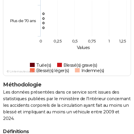
0
0
Plus de 70 ans
0
0
0
0,25
0,5
0,75
1
1,25
Values
Tuée(s)
Blessé(s) grave(s)
Blessé(s) léger(s)
Indemne(s)
© Linternaute.com 2026
Méthodologie
Les données présentées dans ce service sont issues des
statistiques publiées par le ministère de l'Intérieur concernant
les accidents corporels de la circulation ayant fait au moins un
blessé et impliquant au moins un véhicule entre 2009 et
2024.
Définitions