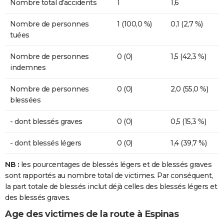
Nombre total d'accidents
1
1,6
Nombre de personnes
1 (100,0 %)
0,1 (2,7 %)
tuées
Nombre de personnes
0 (0)
1,5 (42,3 %)
indemnes
Nombre de personnes
0 (0)
2,0 (55,0 %)
blessées
- dont blessés graves
0 (0)
0,5 (15,3 %)
- dont blessés légers
0 (0)
1,4 (39,7 %)
NB :
les pourcentages de blessés légers et de blessés graves
sont rapportés au nombre total de victimes. Par conséquent,
la part totale de blessés inclut déjà celles des blessés légers et
des blessés graves.
Age des victimes de la route à Espinas