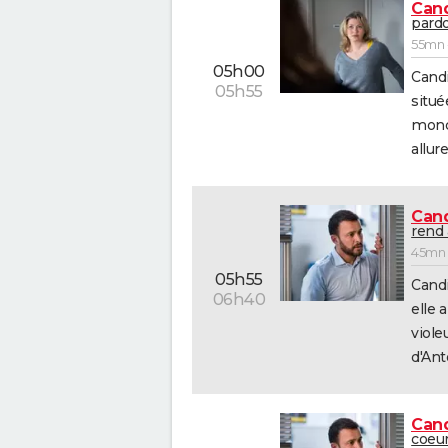
Cand
pard
55mn -
05h00
Candi
05h55
situé
monde
allure
Cand
rend 
45mn -
05h55
Candi
06h40
elle 
viole
d'Ant
Cand
coeu