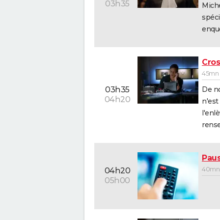
03h35
Miche
spéci
enquê
Cros
45mn -
De n
03h35
04h20
n'es
l'enl
rense
Pau
40mn 
04h20
05h00