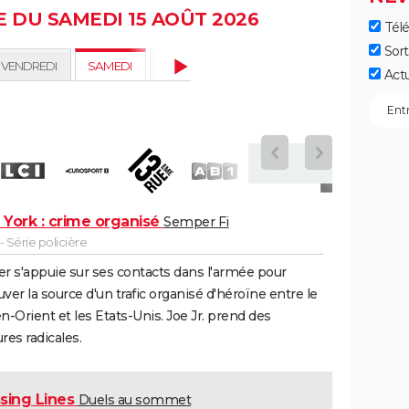
 DU SAMEDI 15 AOÛT 2026
Télé
Sort
VENDREDI
SAMEDI
DIMANCHE
LUNDI 17
MARDI 18
Act
York : crime organisé
Semper Fi
 Série policière
er s'appuie sur ses contacts dans l'armée pour
uver la source d'un trafic organisé d'héroïne entre le
-Orient et les Etats-Unis. Joe Jr. prend des
es radicales.
sing Lines
Duels au sommet