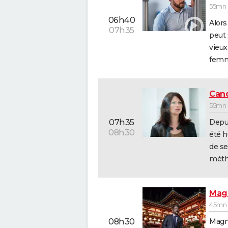
55mn -
06h40
Alors
07h35
peut 
vieu
femme
Cand
55mn -
Depui
07h35
08h30
été h
de se
métho
Mag
45mn 
Magn
08h30