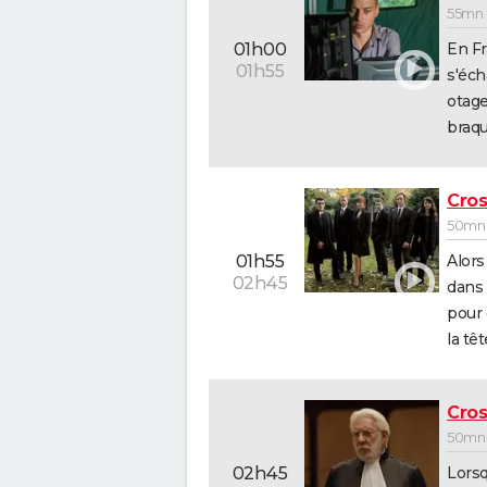
55mn -
En Fr
01h00
01h55
s'éch
otage
braqu
Cros
50mn -
Alors
01h55
02h45
dans 
pour 
la têt
Cros
50mn -
Lorsq
02h45