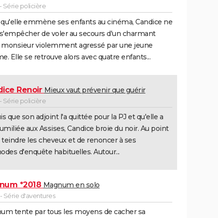
 Série policière
 qu'elle emmène ses enfants au cinéma, Candice ne
s'empêcher de voler au secours d'un charmant
x monsieur violemment agressé par une jeune
. Elle se retrouve alors avec quatre enfants...
ice Renoir
Mieux vaut prévenir que guérir
 Série policière
s que son adjoint l'a quittée pour la PJ et qu'elle a
umiliée aux Assises, Candice broie du noir. Au point
 teindre les cheveux et de renoncer à ses
des d'enquête habituelles. Autour...
num *2018
Magnum en solo
- Série d'aventures
um tente par tous les moyens de cacher sa