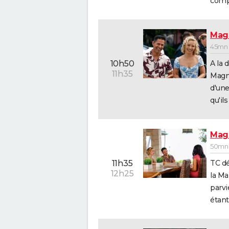
compa
Mag
45mn 
A la 
10h50
11h35
Magnu
d'une
qu'il
Mag
50mn 
TC dé
11h35
12h25
la Ma
parvie
étant