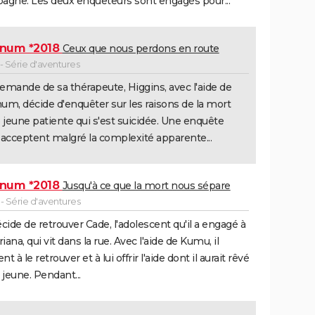
gne. Les deux enquêteurs sont engagés pour...
num *2018
Ceux que nous perdons en route
- Série d'aventures
demande de sa thérapeute, Higgins, avec l'aide de
m, décide d'enquêter sur les raisons de la mort
 jeune patiente qui s'est suicidée. Une enquête
s acceptent malgré la complexité apparente...
num *2018
Jusqu'à ce que la mort nous sépare
- Série d'aventures
cide de retrouver Cade, l'adolescent qu'il a engagé à
riana, qui vit dans la rue. Avec l'aide de Kumu, il
nt à le retrouver et à lui offrir l'aide dont il aurait rêvé
 jeune. Pendant...