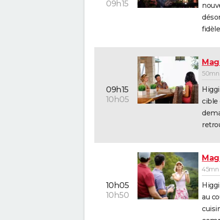
09h15
nouve
désor
fidèl
Mag
50mn 
Higgi
09h15
10h05
cible
deman
retro
Mag
45mn 
Higgi
10h05
10h50
au co
cuisi