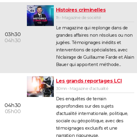
City break
Voyage de noces
Climat
Destinations
Voyage nature
Forum
+
PHOTO
Histoires criminelles
1h - Magazine de société
GUIDES D'ACHAT
Le magazine qui replonge dans de
BONS PLANS
03h30
grandes affaires non résolues ou non
04h30
jugées. Témoignages inédits et
CARTE DE VOEUX
interventions de spécialistes, avec
Carte Bonne année
Carte Pâques
Carte de Noël
Carte Saint-Valentin
Carte d'anniversaire
l'éclairage de Guillaume Farde et Alain
DICTIONNAIRE
Bauer qui apportent méthode...
Biographies
Expressions
Dictionnaire
Citations
Proverbes
PROGRAMME TV
Les grands reportages LCI
COPAINS D'AVANT
30mn - Magazine d'actualité
Se connecter
Collèges
Universités
Service militaire
S'inscrire
Lycées
Primaires
Entreprises
Avis de recherche
AVIS DE DÉCÈS
Des enquêtes de terrain
04h30
approfondies sur des sujets
FORUM
05h00
d'actualité internationale, politique,
Lifestyle
Sport
Television
Cinema
Bricolage
Culture
Auto
Voyage
sociale ou géopolitique, avec des
témoignages exclusifs et une
narration rigoureuse.