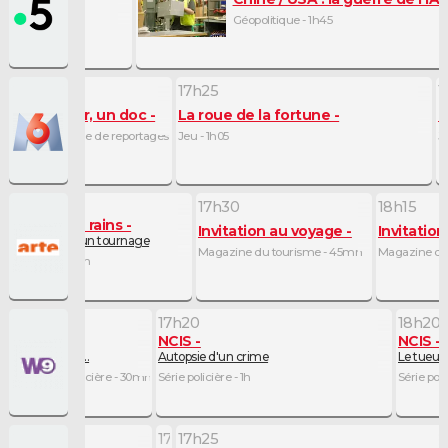
-gawa (Japon)
Géopolitique - 1h45
16h50
17h25
1
Un jour, un doc
La roue de la fortune
L
Magazine de reportages - 35mn
Jeu - 1h05
Je
16h40
17h30
18h15
Chasing the rains
Invitation au voyage
Invitatio
Les coulisses d'un tournage
Magazine du tourisme - 45mn
Magazine du
Animalier - 50mn
16h50
17h20
18h20
NCIS
NCIS
NCIS
Et après...
Autopsie d'un crime
Le tueur 
Série policière - 30mn
Série policière - 1h
Série pol
17h20
17h25