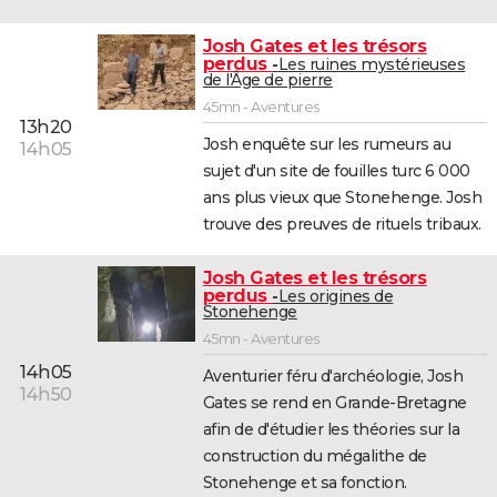
Josh Gates et les trésors
perdus
Les ruines mystérieuses
de l'Âge de pierre
45mn - Aventures
13h20
Josh enquête sur les rumeurs au
14h05
sujet d'un site de fouilles turc 6 000
ans plus vieux que Stonehenge. Josh
trouve des preuves de rituels tribaux.
Josh Gates et les trésors
perdus
Les origines de
Stonehenge
45mn - Aventures
14h05
Aventurier féru d'archéologie, Josh
14h50
Gates se rend en Grande-Bretagne
afin de d'étudier les théories sur la
construction du mégalithe de
Stonehenge et sa fonction.