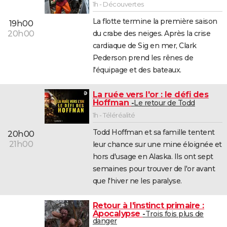
1h - Découvertes
La flotte termine la première saison
19h00
du crabe des neiges. Après la crise
20h00
cardiaque de Sig en mer, Clark
Pederson prend les rênes de
l'équipage et des bateaux.
La ruée vers l'or : le défi des
Hoffman
Le retour de Todd
1h - Téléréalité
Todd Hoffman et sa famille tentent
20h00
21h00
leur chance sur une mine éloignée et
hors d'usage en Alaska. Ils ont sept
semaines pour trouver de l'or avant
que l'hiver ne les paralyse.
Retour à l'instinct primaire :
Apocalypse
Trois fois plus de
danger