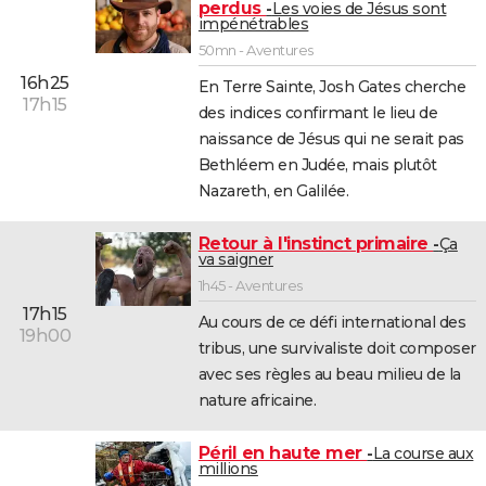
perdus
Les voies de Jésus sont
impénétrables
50mn - Aventures
16h25
En Terre Sainte, Josh Gates cherche
17h15
des indices confirmant le lieu de
naissance de Jésus qui ne serait pas
Bethléem en Judée, mais plutôt
Nazareth, en Galilée.
Retour à l'instinct primaire
Ça
va saigner
1h45 - Aventures
17h15
Au cours de ce défi international des
19h00
tribus, une survivaliste doit composer
avec ses règles au beau milieu de la
nature africaine.
Péril en haute mer
La course aux
millions