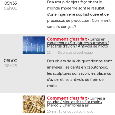
Beaucoup d'objets façonnant le
05h35
monde moderne sont le résultat
06h00
d'une ingénierie sophistiquée et de
processus de production. Comment
sont-ils conçus ?
Comment c'est fait
Gants en
caoutchouc / Sculptures sur savon /
Placards d'avion / Antivols de moto
25mn - Sciences et technique
06h00
Des objets de la vie quotidienne sont
06h25
analysés : les gants en caoutchouc,
les sculptures sur savon, les placards
d'avion et les antivols de frein de
moto.
Comment c'est fait
Cornes à
poudre / Moules faits à la main /
Pierogi / Chambres à air
20mn - Sciences et technique