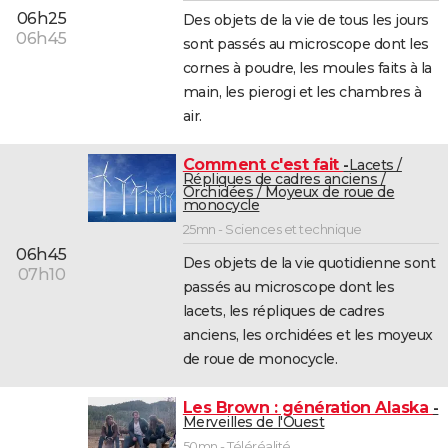
06h25
Des objets de la vie de tous les jours
06h45
sont passés au microscope dont les
cornes à poudre, les moules faits à la
main, les pierogi et les chambres à
air.
Comment c'est fait
Lacets /
Répliques de cadres anciens /
Orchidées / Moyeux de roue de
monocycle
25mn - Sciences et technique
06h45
Des objets de la vie quotidienne sont
07h10
passés au microscope dont les
lacets, les répliques de cadres
anciens, les orchidées et les moyeux
de roue de monocycle.
Les Brown : génération Alaska
Merveilles de l'Ouest
50mn - Téléréalité