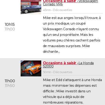
Occasions à saisir
Volkswagen
Corrado VR6
45mn - Découvertes
Mike est aux anges lorsqu'il trouve, à
un prix modique, un coupé
10h15
Volkswagen Corrado n'ayant connu
11h00
qu'un seul propriétaire. Mais les
voitures peu chères cachent parfois
de mauvaises surprises. Mike
déchante...
Occasions à saisir
La Honda
S2000
50mn - Découvertes
Mike et Edd s'attaquent à une Honda
11h00
mais minimiser les dépenses est
11h50
difficile ; Mike investit dans un
véhicule qui a déjà subi de
nombreuses réparations.