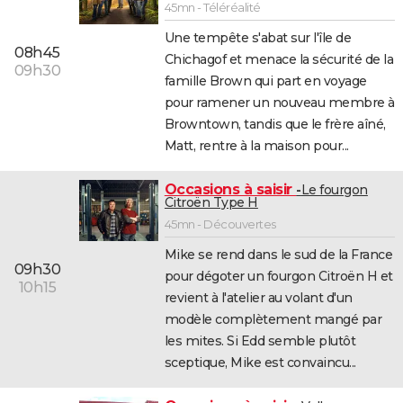
45mn - Téléréalité
Une tempête s'abat sur l'île de
08h45
Chichagof et menace la sécurité de la
09h30
famille Brown qui part en voyage
pour ramener un nouveau membre à
Browntown, tandis que le frère aîné,
Matt, rentre à la maison pour...
Occasions à saisir
Le fourgon
Citroën Type H
45mn - Découvertes
Mike se rend dans le sud de la France
09h30
pour dégoter un fourgon Citroën H et
10h15
revient à l'atelier au volant d'un
modèle complètement mangé par
les mites. Si Edd semble plutôt
sceptique, Mike est convaincu...