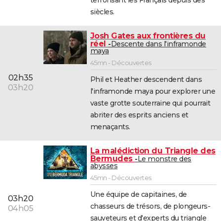
siècles.
Josh Gates aux frontières du
réel
Descente dans l'inframonde
maya
45mn - Découvertes
02h35
Phil et Heather descendent dans
03h20
l'inframonde maya pour explorer une
vaste grotte souterraine qui pourrait
abriter des esprits anciens et
menaçants.
La malédiction du Triangle des
Bermudes
Le monstre des
abysses
45mn - Découvertes
Une équipe de capitaines, de
03h20
chasseurs de trésors, de plongeurs-
04h05
sauveteurs et d'experts du triangle