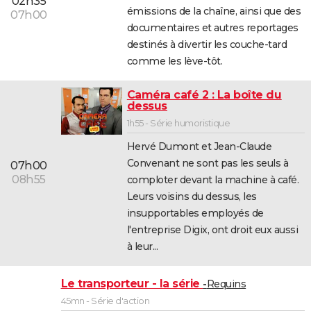
02h35
émissions de la chaîne, ainsi que des
07h00
documentaires et autres reportages
destinés à divertir les couche-tard
comme les lève-tôt.
Caméra café 2 : La boîte du
dessus
1h55 - Série humoristique
Hervé Dumont et Jean-Claude
Convenant ne sont pas les seuls à
07h00
08h55
comploter devant la machine à café.
Leurs voisins du dessus, les
insupportables employés de
l'entreprise Digix, ont droit eux aussi
à leur...
Le transporteur - la série
Requins
45mn - Série d'action