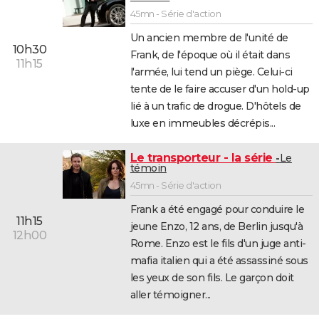
45mn - Série d'action
Un ancien membre de l'unité de
10h30
Frank, de l'époque où il était dans
11h15
l'armée, lui tend un piège. Celui-ci
tente de le faire accuser d'un hold-up
lié à un trafic de drogue. D'hôtels de
luxe en immeubles décrépis...
Le transporteur - la série
Le
témoin
45mn - Série d'action
Frank a été engagé pour conduire le
11h15
jeune Enzo, 12 ans, de Berlin jusqu'à
12h00
Rome. Enzo est le fils d'un juge anti-
mafia italien qui a été assassiné sous
les yeux de son fils. Le garçon doit
aller témoigner...