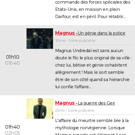
commando des forces spéciales des
City break
Voyage de noces
Climat
Destinations
Voyage nature
Forum
+
PHOTO
Etats-Unis, en mission en plein
Darfour, est en péril. Pour rétablir...
GUIDES D'ACHAT
BONS PLANS
Magnus
Un génie dans la police
30mn - Série policière
CARTE DE VOEUX
Magnus Undredal est sans aucun
Carte Bonne année
Carte Pâques
Carte de Noël
Carte Saint-Valentin
Carte d'anniversaire
DICTIONNAIRE
01h10
doute le flic le plus original de sa ville :
01h40
chez lui, bêtise et génie cohabitent
Biographies
Expressions
Dictionnaire
Citations
Proverbes
PROGRAMME TV
allègrement ! Mais le sort semble
être de son côté quand sa hiérarchie
COPAINS D'AVANT
lui confie l'affaire...
Se connecter
Collèges
Universités
Service militaire
S'inscrire
Lycées
Primaires
Entreprises
Avis de recherche
AVIS DE DÉCÈS
Magnus
La guerre des Geir
FORUM
25mn - Série policière
Lifestyle
Sport
Television
Cinema
Bricolage
Culture
Auto
Voyage
L'affaire du meurtre semble liée à la
01h40
mythologie norvégienne. Lorsque
02h05
Magnus reporte cet élément à ses