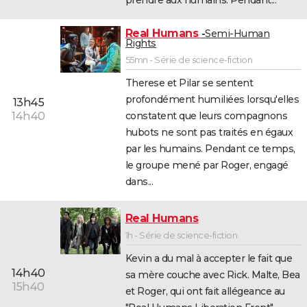
Real Humans
Semi-Human
Rights
55mn - Série de science-fiction
Therese et Pilar se sentent
profondément humiliées lorsqu'elles
13h45
constatent que leurs compagnons
14h40
hubots ne sont pas traités en égaux
par les humains. Pendant ce temps,
le groupe mené par Roger, engagé
dans...
Real Humans
1h - Série de science-fiction
Kevin a du mal à accepter le fait que
14h40
sa mère couche avec Rick. Malte, Bea
15h40
et Roger, qui ont fait allégeance au