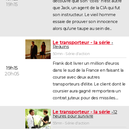
découvre que son "colis" n'est autre
19h15
que Jack, un agent de la CIA qui fut
son instructeur. Le vieil homme
essaie de prouver son innocence
alors qu'une taupe au sein de...
Le transporteur - la série
Requins
50mn - Série d'action
Frank doit livrer un million d'euros
19h15
dans le sud de la France en faisant la
20h05
course avec deux autres
transporteurs d'élite. Le client dont le
coursier aura gagné remportera un
contrat juteux pour des missiles....
Le transporteur - la série
12
heures pour survivre
55mn - Série d'action