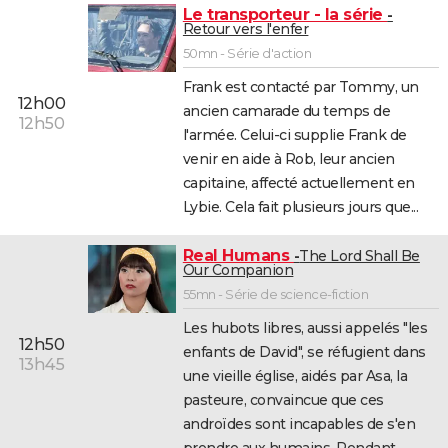
Le transporteur - la série
Retour vers l'enfer
50mn - Série d'action
Frank est contacté par Tommy, un
12h00
ancien camarade du temps de
12h50
l'armée. Celui-ci supplie Frank de
venir en aide à Rob, leur ancien
capitaine, affecté actuellement en
Lybie. Cela fait plusieurs jours que...
Real Humans
The Lord Shall Be
Our Companion
55mn - Série de science-fiction
Les hubots libres, aussi appelés "les
12h50
enfants de David", se réfugient dans
13h45
une vieille église, aidés par Asa, la
pasteure, convaincue que ces
androïdes sont incapables de s'en
prendre aux humains. Pendant...