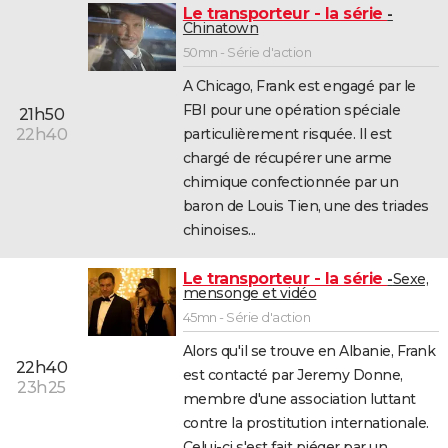
Le transporteur - la série
Chinatown
50mn - Série d'action
A Chicago, Frank est engagé par le
FBI pour une opération spéciale
21h50
particulièrement risquée. Il est
22h40
chargé de récupérer une arme
chimique confectionnée par un
baron de Louis Tien, une des triades
chinoises...
Le transporteur - la série
Sexe,
mensonge et vidéo
45mn - Série d'action
Alors qu'il se trouve en Albanie, Frank
22h40
est contacté par Jeremy Donne,
23h25
membre d'une association luttant
contre la prostitution internationale.
Celui-ci s'est fait piéger par un