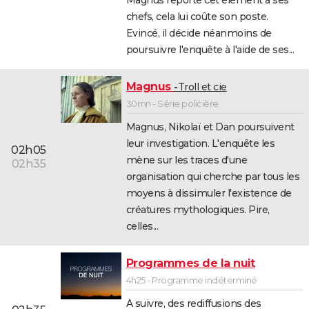
chefs, cela lui coûte son poste.
Evincé, il décide néanmoins de
poursuivre l'enquête à l'aide de ses...
Magnus
Troll et cie
30mn - Série policière
Magnus, Nikolaï et Dan poursuivent
leur investigation. L'enquête les
02h05
mène sur les traces d'une
02h35
organisation qui cherche par tous les
moyens à dissimuler l'existence de
créatures mythologiques. Pire,
celles...
Programmes de la nuit
4h25 - Programme indéterminé
A suivre, des rediffusions des