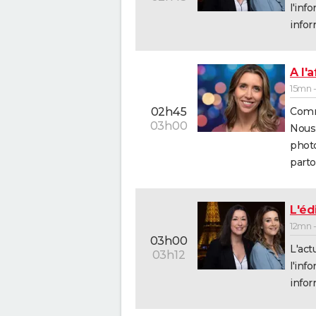
l'inf
infor
A l'a
15mn -
Comme
02h45
03h00
Nous 
photo
parto
L'édi
12mn -
03h00
L'act
03h12
l'inf
infor