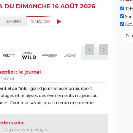
 DU DIMANCHE 16 AOÛT 2026
Télé
Sort
SAMEDI
DIMANCHE
LUNDI
MARDI 18
MERCREDI 19
Act
entiel : le journal
 Journal
entiel de l'info : grand journal, économie, sport,
yptages et analyses des événements majeurs du
nt. Pour tout savoir, pour mieux comprendre.
rters plus
- Magazine de reportages