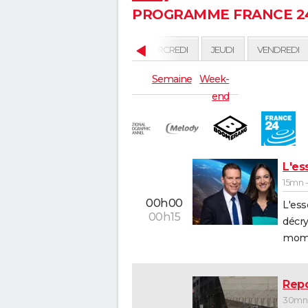
PROGRAMME FRANCE 24
HUI
DEMAIN
MARDI
MERCREDI
JEUDI
VENDREDI
Semaine
Week-
end
L'ess
15mn -
00h00
L'ess
00h15
décr
mome
Repo
30mn 