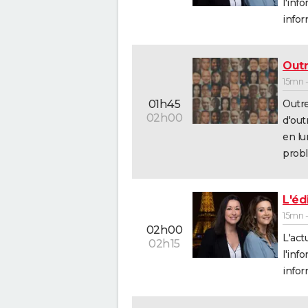
l'inf
infor
Out
15mn 
Outre
01h45
02h00
d'out
en lu
probl
L'édi
15mn -
02h00
L'act
02h15
l'inf
infor