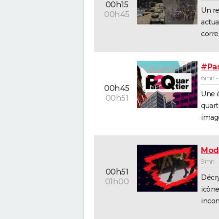
00h15
Un re
00h45
actua
corre
#Pas
6mn -
00h45
Une é
00h51
quart
image
Mod
9mn -
00h51
Décry
01h00
icône
incon