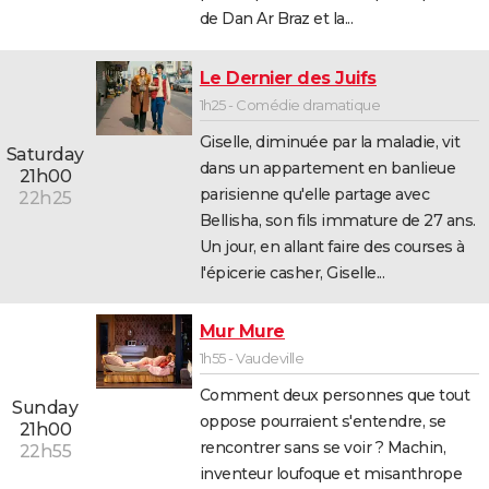
de Dan Ar Braz et la...
City break
Voyage de noces
Climat
Destinations
Voyage nature
Forum
+
PHOTO
GUIDES D'ACHAT
Le Dernier des Juifs
1h25 - Comédie dramatique
BONS PLANS
Giselle, diminuée par la maladie, vit
Saturday
CARTE DE VOEUX
dans un appartement en banlieue
21h00
parisienne qu'elle partage avec
22h25
Carte Bonne année
Carte Pâques
Carte de Noël
Carte Saint-Valentin
Carte d'anniversaire
DICTIONNAIRE
Bellisha, son fils immature de 27 ans.
Biographies
Expressions
Dictionnaire
Citations
Proverbes
Un jour, en allant faire des courses à
PROGRAMME TV
l'épicerie casher, Giselle...
COPAINS D'AVANT
Mur Mure
Se connecter
Collèges
Universités
Service militaire
S'inscrire
Lycées
Primaires
Entreprises
Avis de recherche
AVIS DE DÉCÈS
1h55 - Vaudeville
FORUM
Comment deux personnes que tout
Sunday
Lifestyle
Sport
Television
Cinema
Bricolage
Culture
Auto
Voyage
oppose pourraient s'entendre, se
21h00
rencontrer sans se voir ? Machin,
22h55
inventeur loufoque et misanthrope