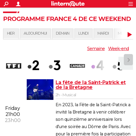
ACTUALITÉS
Connexion
S'inscrire
Rechercher
PROGRAMME FRANCE 4 DE CE WEEKEND
Société
Education
Villes
Politique
Faits Divers
Monde
+
SPORT
Football
Cyclisme
Forum
Coupe du monde 2026
Tennis
Rugby
CULTURE
HIER
AUJOURD'HUI
DEMAIN
LUNDI
MARDI
MERCREDI
TNT
Cinéma
Musique
Programme TV
Streaming
Sorties cinéma
+
FINANCE
Semaine
Week-end
Impôts
Immobilier
Banque
Crédit
Retraite
Epargne
Risques naturels par ville
Assurance
AUTO
Réserver un essai
Berlines
Forum auto
Essais
Citadines
SUV
+
HIGH-TECH
Meilleur smartphone
Ordinateurs
Guide high-tech
Mobiles
Internet
Jeux vidéo
+
BRICOLAGE
La fête de la Saint-Patrick et
de la Bretagne
Aménagement intérieur
Cuisine
Jardinage
+
Forum
Extérieur
Salle de bains
Rangement
WEEK-END
2h - Musical
En 2023, la Fête de la Saint-Patrick a
Escapades
Expositions
Week-end nature
Guides de France
Patrimoine
Musées
+
LIFESTYLE
Friday
invité la Bretagne à venir célébrer
21h00
Bien-être
Mode
+
Art de vivre
Loisirs
Modes de vie
SANTE
son quinzième anniversaire lors
23h00
d'une soirée au Dôme de Paris. Avec
Guide de la santé
Médicaments
+
Alimentation
Maladies
Sommeil
VOYAGE
pour la première fois la participation