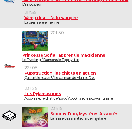
L'imposteur
21h55
Vampirina : L'ado vampire
La première ennemie
20h50
Princesse Sofia : apprentie magicienne
Le Twirling / Dansons le Tippity-tap
22h05
Pupstruction, les chiots en action
Ça sent le roussi ! / Le camion de Mamie Dee
23h25
Les Pyjamasques
Apophis et le chat de Yoyo / Apophis et le pouvoir lunaire
23h15
Scooby-Doo, Mystères Associés
La finale des amateurs de mystère