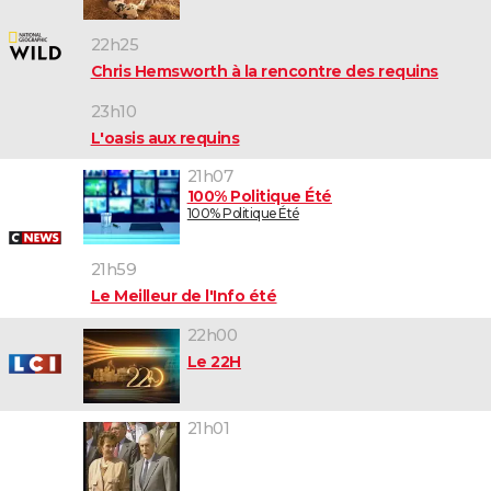
22h25
Chris Hemsworth à la rencontre des requins
23h10
L'oasis aux requins
21h07
100% Politique Été
100% Politique Été
21h59
Le Meilleur de l'Info été
22h00
Le 22H
21h01