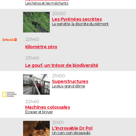
Les héros et les méchants
20h50
Les Pyrénées secrètes
La genette, la discrète du piémont
22h40
Kilomètre zéro
23h40
Le gouf, un trésor de biodiversité
21h00
Superstructures
Le plus grand dôme
22h40
Machines colossales
Écraser et broyer
21h01
L'incroyable Dr Pol
Un coin-coin de paradis