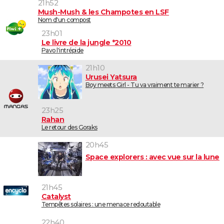
21h52
Mush-Mush & les Champotes en LSF
Nom d'un compost
23h01
Le livre de la jungle *2010
Pavo l'intrépide
21h10
Urusei Yatsura
Boy meets Girl - Tu va vraiment te marier ?
23h25
Rahan
Le retour des Goraks
20h45
Space explorers : avec vue sur la lune
21h45
Catalyst
Tempêtes solaires : une menace redoutable
22h40