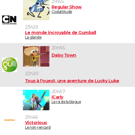
21h55
Regular Show
Coolattitude
23h25
Le monde incroyable de Gumball
La glande
20h55
Daisy Town
22h20
Tous à l'ouest, une aventure de Lucky Luke
20h57
iCarly
Le roi de la blague
21h46
Victorious
Le non-rencard