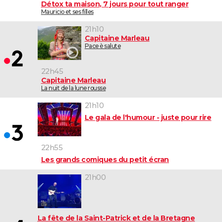
Détox ta maison, 7 jours pour tout ranger
City break
Voyage de noces
Climat
Destinations
Voyage nature
Forum
+
Mauricio et ses filles
PHOTO
21h10
GUIDES D'ACHAT
Capitaine Marleau
Pace è salute
BONS PLANS
22h45
CARTE DE VOEUX
Capitaine Marleau
La nuit de la lune rousse
Carte Bonne année
Carte Pâques
Carte de Noël
Carte Saint-Valentin
Carte d'anniversaire
DICTIONNAIRE
21h10
Biographies
Expressions
Dictionnaire
Citations
Proverbes
PROGRAMME TV
Le gala de l'humour - juste pour rire
COPAINS D'AVANT
22h55
Se connecter
Collèges
Universités
Service militaire
S'inscrire
Lycées
Primaires
Entreprises
Avis de recherche
AVIS DE DÉCÈS
Les grands comiques du petit écran
FORUM
21h00
Lifestyle
Sport
Television
Cinema
Bricolage
Culture
Auto
Voyage
La fête de la Saint-Patrick et de la Bretagne