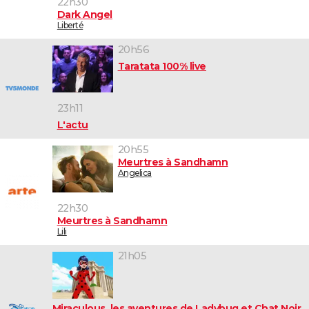
22h30
Dark Angel
Liberté
20h56
Taratata 100% live
23h11
L'actu
20h55
Meurtres à Sandhamn
Angelica
22h30
Meurtres à Sandhamn
Lili
21h05
Miraculous, les aventures de Ladybug et Chat Noir