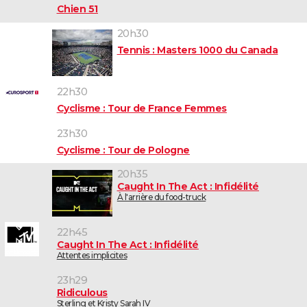
Chien 51
20h30
Tennis : Masters 1000 du Canada
22h30
Cyclisme : Tour de France Femmes
23h30
Cyclisme : Tour de Pologne
20h35
Caught In The Act : Infidélité
À l'arrière du food-truck
22h45
Caught In The Act : Infidélité
Attentes implicites
23h29
Ridiculous
Sterling et Kristy Sarah IV