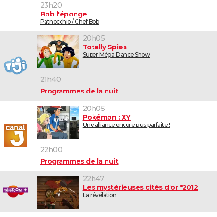
23h20
Bob l'éponge
Patnocchio / Chef Bob
20h05
Totally Spies
Super Méga Dance Show
21h40
Programmes de la nuit
20h05
Pokémon : XY
Une alliance encore plus parfaite !
22h00
Programmes de la nuit
22h47
Les mystérieuses cités d'or *2012
La révélation