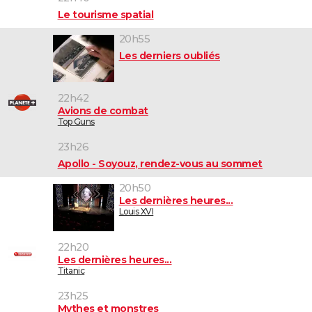
Le tourisme spatial
20h55
Les derniers oubliés
22h42
Avions de combat
Top Guns
23h26
Apollo - Soyouz, rendez-vous au sommet
20h50
Les dernières heures...
Louis XVI
22h20
Les dernières heures...
Titanic
23h25
Mythes et monstres