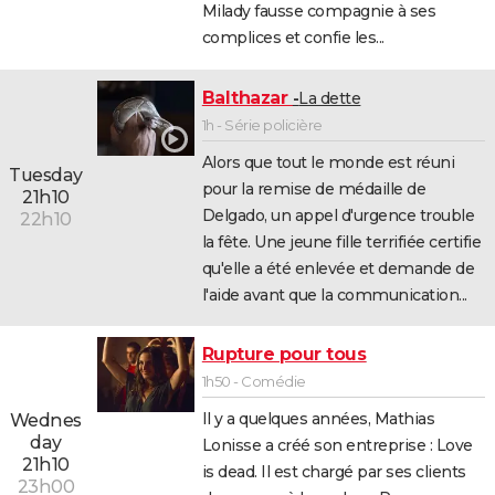
Milady fausse compagnie à ses
City break
Voyage de noces
Climat
Destinations
Voyage nature
Forum
+
PHOTO
complices et confie les...
GUIDES D'ACHAT
Balthazar
La dette
BONS PLANS
1h - Série policière
CARTE DE VOEUX
Alors que tout le monde est réuni
Tuesday
pour la remise de médaille de
21h10
Carte Bonne année
Carte Pâques
Carte de Noël
Carte Saint-Valentin
Carte d'anniversaire
DICTIONNAIRE
Delgado, un appel d'urgence trouble
22h10
la fête. Une jeune fille terrifiée certifie
Biographies
Expressions
Dictionnaire
Citations
Proverbes
PROGRAMME TV
qu'elle a été enlevée et demande de
l'aide avant que la communication...
COPAINS D'AVANT
Se connecter
Collèges
Universités
Service militaire
S'inscrire
Lycées
Primaires
Entreprises
Avis de recherche
AVIS DE DÉCÈS
Rupture pour tous
1h50 - Comédie
FORUM
Il y a quelques années, Mathias
Wednes
Lifestyle
Sport
Television
Cinema
Bricolage
Culture
Auto
Voyage
day
Lonisse a créé son entreprise : Love
21h10
is dead. Il est chargé par ses clients
23h00