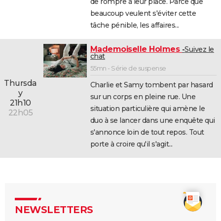
de rompre à leur place. Parce que
beaucoup veulent s'éviter cette
tâche pénible, les affaires...
Mademoiselle Holmes
Suivez le
chat
55mn - Série de suspense
Thursda
Charlie et Samy tombent par hasard
y
sur un corps en pleine rue. Une
21h10
situation particulière qui amène le
22h05
duo à se lancer dans une enquête qui
s'annonce loin de tout repos. Tout
porte à croire qu'il s'agit...
NEWSLETTERS