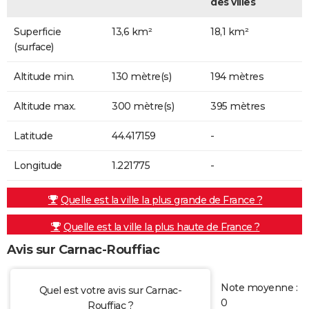
des villes
Superficie
13,6 km²
18,1 km²
(surface)
Altitude min.
130 mètre(s)
194 mètres
Altitude max.
300 mètre(s)
395 mètres
Latitude
44.417159
-
Longitude
1.221775
-
Quelle est la ville la plus grande de France ?
Quelle est la ville la plus haute de France ?
Avis sur Carnac-Rouffiac
Note moyenne :
Quel est votre avis sur Carnac-
0
Rouffiac ?