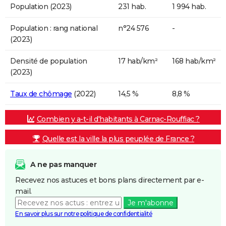
Population (2023)
231 hab.
1 994 hab.
Population : rang national
n°24 576
-
(2023)
Densité de population
17 hab/km²
168 hab/km²
(2023)
Taux de chômage
(2022)
14,5 %
8,8 %
Combien y a-t-il d'habitants à Carnac-Rouffiac ?
Quelle est la ville la plus peuplée de France ?
A ne pas manquer
Recevez nos astuces et bons plans directement par e-
mail.
Je m'abonne
En savoir plus sur notre politique de confidentialité