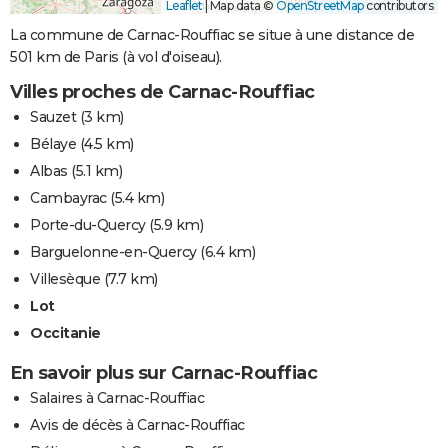
Leaflet
|
Map data ©
OpenStreetMap
contributors
La commune de Carnac-Rouffiac se situe à une distance de
501 km de Paris (à vol d'oiseau).
Villes proches de Carnac-Rouffiac
Sauzet
(3 km)
Bélaye
(4.5 km)
Albas
(5.1 km)
Cambayrac
(5.4 km)
Porte-du-Quercy
(5.9 km)
Barguelonne-en-Quercy
(6.4 km)
Villesèque
(7.7 km)
Lot
Occitanie
En savoir plus sur Carnac-Rouffiac
Salaires à Carnac-Rouffiac
Avis de décès à Carnac-Rouffiac