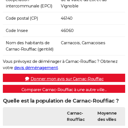
intercommunale (EPCI)
Vignoble
Code postal (CP)
46140
Code Insee
46060
Nom des habitants de
Carnacois, Carnacoises
Carnac-Rouffiac (gentilé)
Vous prévoyez de déménager à Carnac-Rouffiac ? Obtenez
votre
devis déménagement
.
Donner mon avis sur Carnac-Rouffiac
Comparer Carnac-Rouffiac à une autre ville...
Quelle est la population de Carnac-Rouffiac ?
Carnac-
Moyenne
Rouffiac
des villes