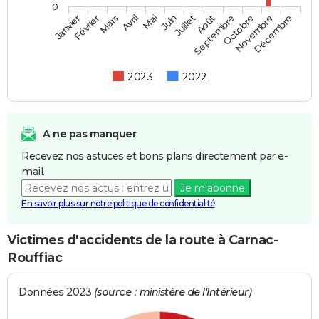
0
Février
Mai
Août
Novembre
Mars
Juin
Septembre
Décembre
Janvier
Avril
Juillet
Octobre
2023
2022
A ne pas manquer
Recevez nos astuces et bons plans directement par e-
mail.
Je m'abonne
En savoir plus sur notre politique de confidentialité
Victimes d'accidents de la route à Carnac-
Rouffiac
Données 2023
(source : ministère de l'Intérieur)