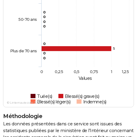
0
0
50-70 ans
0
0
0
1
Plus de 70 ans
0
0
0
0,25
0,5
0,75
1
1,25
Values
Tuée(s)
Blessé(s) grave(s)
Blessé(s) léger(s)
Indemne(s)
© Linternaute.com 2026
Méthodologie
Les données présentées dans ce service sont issues des
statistiques publiées par le ministère de l'Intérieur concernant