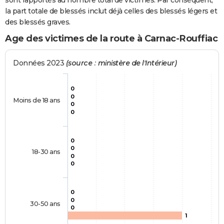
sont rapportés au nombre total de victimes. Par conséquent,
la part totale de blessés inclut déjà celles des blessés légers et
des blessés graves.
Age des victimes de la route à Carnac-Rouffiac
Données 2023
(source : ministère de l'Intérieur)
0
0
Moins de 18 ans
0
0
0
0
18-30 ans
0
0
0
0
30-50 ans
0
1