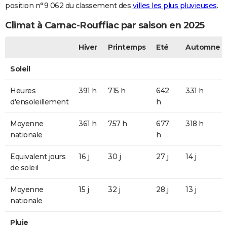
position n°9 062 du classement des
villes les plus pluvieuses
.
Climat à Carnac-Rouffiac par saison en 2025
Hiver
Printemps
Eté
Automne
Soleil
Heures
391 h
715 h
642
331 h
d'ensoleillement
h
Moyenne
361 h
757 h
677
318 h
nationale
h
Equivalent jours
16 j
30 j
27 j
14 j
de soleil
Moyenne
15 j
32 j
28 j
13 j
nationale
Pluie