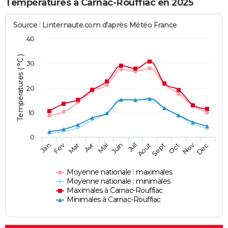
Températures à Carnac-Rouffiac en 2025
Source : Linternaute.com d'après Météo France
40
Températures ( °C )
30
20
10
0
Fev
Nov
Jan
Mar
Avr
Mai
Juin
Juil
Aout
Sept
Oct
Dec
Moyenne nationale : maximales
Moyenne nationale : minimales
Maximales à Carnac-Rouffiac
Minimales à Carnac-Rouffiac