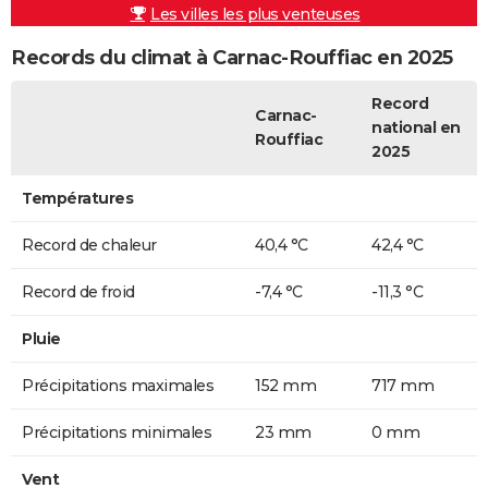
Les villes les plus venteuses
Records du climat à Carnac-Rouffiac en 2025
Record
Carnac-
national en
Rouffiac
2025
Températures
Record de chaleur
40,4 °C
42,4 °C
Record de froid
-7,4 °C
-11,3 °C
Pluie
Précipitations maximales
152 mm
717 mm
Précipitations minimales
23 mm
0 mm
Vent