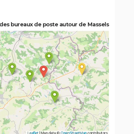
 des bureaux de poste autour de Massels
Leaflet
|
Map data ©
OpenStreetMap
contributors