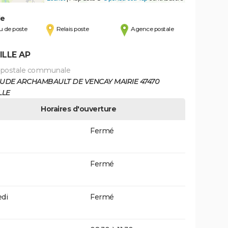
de
 de poste
Relais poste
Agence postale
ILLE AP
 postale communale
LAUDE ARCHAMBAULT DE VENCAY MAIRIE 47470
LLE
Horaires d'ouverture
Fermé
Fermé
di
Fermé