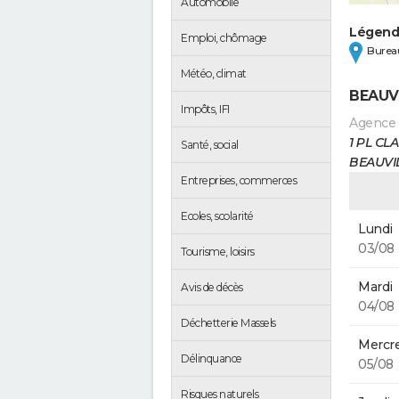
Automobile
Légen
Emploi, chômage
Bureau
Météo, climat
BEAUV
Impôts, IFI
Agence
1 PL C
Santé, social
BEAUVI
Entreprises, commerces
Ecoles, scolarité
Lundi
03/08
Tourisme, loisirs
Mardi
Avis de décès
04/08
Déchetterie Massels
Mercre
Délinquance
05/08
Risques naturels