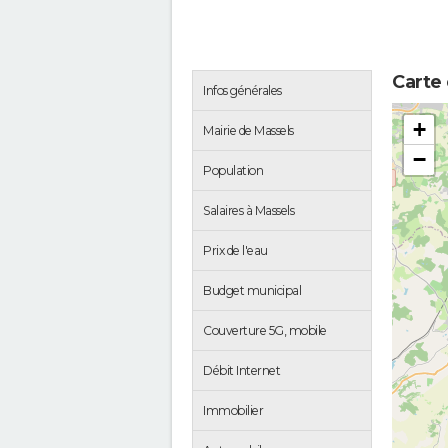
Carte
Infos générales
+
Mairie de Massels
−
Population
Salaires à Massels
Prix de l'eau
Budget municipal
Couverture 5G, mobile
Débit Internet
Immobilier