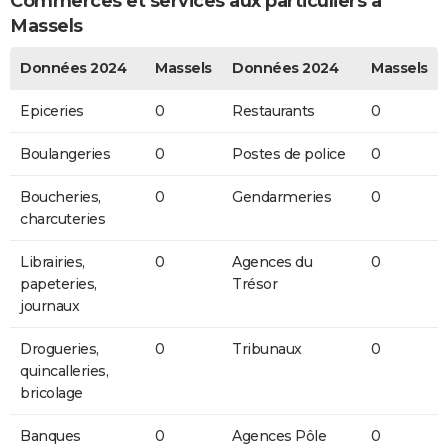
Commerces et services aux particuliers à
Massels
Données 2024
Massels
Données 2024
Massels
Epiceries
0
Restaurants
0
Boulangeries
0
Postes de police
0
Boucheries,
0
Gendarmeries
0
charcuteries
Librairies,
0
Agences du
0
papeteries,
Trésor
journaux
Drogueries,
0
Tribunaux
0
quincalleries,
bricolage
Banques
0
Agences Pôle
0