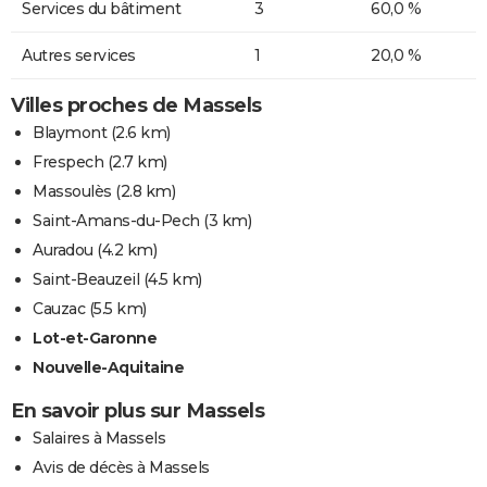
Services du bâtiment
3
60,0 %
Autres services
1
20,0 %
Villes proches de Massels
Blaymont
(2.6 km)
Frespech
(2.7 km)
Massoulès
(2.8 km)
Saint-Amans-du-Pech
(3 km)
Auradou
(4.2 km)
Saint-Beauzeil
(4.5 km)
Cauzac
(5.5 km)
Lot-et-Garonne
Nouvelle-Aquitaine
En savoir plus sur Massels
Salaires à Massels
Avis de décès à Massels