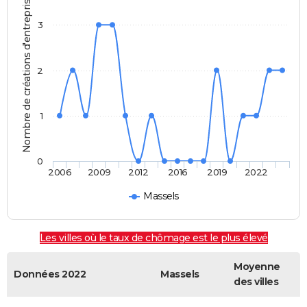
Nombre de créations d'entreprises
3
2
1
0
2006
2009
2012
2016
2019
2022
Massels
Les villes où le taux de chômage est le plus élevé
Moyenne
Données 2022
Massels
des villes