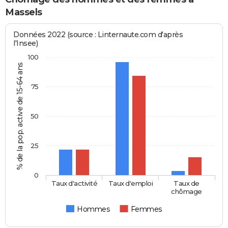
Massels
Données 2022 (source : Linternaute.com d'après
l'Insee)
100
% de la pop. active de 15-64 ans
75
50
25
0
Taux d'activité
Taux d'emploi
Taux de
chômage
Hommes
Femmes