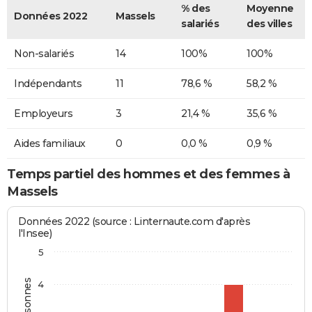
% des
Moyenne
Données 2022
Massels
salariés
des villes
Non-salariés
14
100%
100%
Indépendants
11
78,6 %
58,2 %
Employeurs
3
21,4 %
35,6 %
Aides familiaux
0
0,0 %
0,9 %
Temps partiel des hommes et des femmes à
Massels
Données 2022 (source : Linternaute.com d'après
l'Insee)
5
4