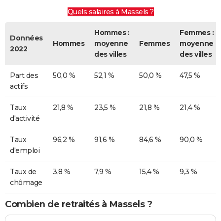
Quels salaires à Massels ?
Hommes :
Femmes :
Données
Hommes
moyenne
Femmes
moyenne
2022
des villes
des villes
Part des
50,0 %
52,1 %
50,0 %
47,5 %
actifs
Taux
21,8 %
23,5 %
21,8 %
21,4 %
d'activité
Taux
96,2 %
91,6 %
84,6 %
90,0 %
d'emploi
Taux de
3,8 %
7,9 %
15,4 %
9,3 %
chômage
Combien de retraités à Massels ?