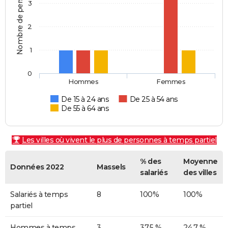
Nombre de personnes
3
2
1
0
Hommes
Femmes
De 15 à 24 ans
De 25 à 54 ans
De 55 à 64 ans
Les villes où vivent le plus de personnes à temps partiel
% des
Moyenne
Données 2022
Massels
salariés
des villes
Salariés à temps
8
100%
100%
partiel
Hommes à temps
3
37,5 %
24,7 %