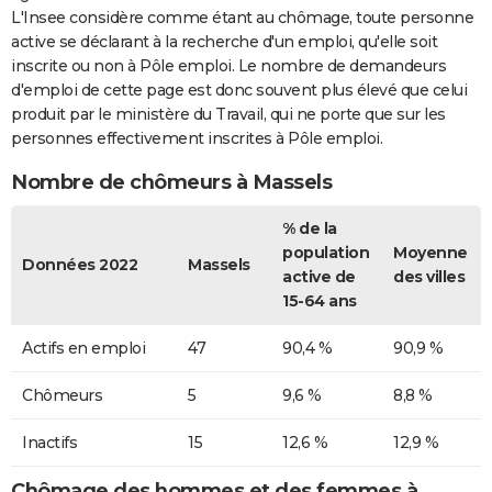
L'Insee considère comme étant au chômage, toute personne
active se déclarant à la recherche d'un emploi, qu'elle soit
inscrite ou non à Pôle emploi. Le nombre de demandeurs
d'emploi de cette page est donc souvent plus élevé que celui
produit par le ministère du Travail, qui ne porte que sur les
personnes effectivement inscrites à Pôle emploi.
Nombre de chômeurs à Massels
% de la
population
Moyenne
Données 2022
Massels
active de
des villes
15-64 ans
Actifs en emploi
47
90,4 %
90,9 %
Chômeurs
5
9,6 %
8,8 %
Inactifs
15
12,6 %
12,9 %
Chômage des hommes et des femmes à