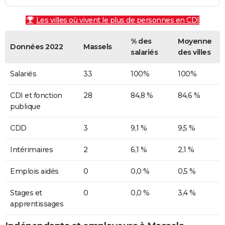
Les villes où vivent le plus de personnes en CDI
% des
Moyenne
Données 2022
Massels
salariés
des villes
Salariés
33
100%
100%
CDI et fonction
28
84,8 %
84,6 %
publique
CDD
3
9,1 %
9,5 %
Intérimaires
2
6,1 %
2,1 %
Emplois aidés
0
0,0 %
0,5 %
Stages et
0
0,0 %
3,4 %
apprentissages