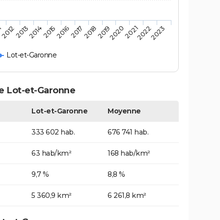
2019
2018
2017
2016
2015
2014
2023
2013
2022
2012
2021
1
2020
Lot-et-Garonne
le Lot-et-Garonne
Lot-et-Garonne
Moyenne
333 602 hab.
676 741 hab.
63 hab/km²
168 hab/km²
9,7 %
8,8 %
5 360,9 km²
6 261,8 km²