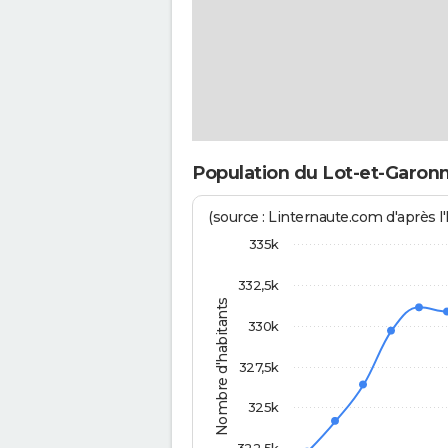
Population du Lot-et-Garon
(source : Linternaute.com d'après l'
335k
332,5k
Nombre d'habitants
330k
327,5k
325k
322,5k