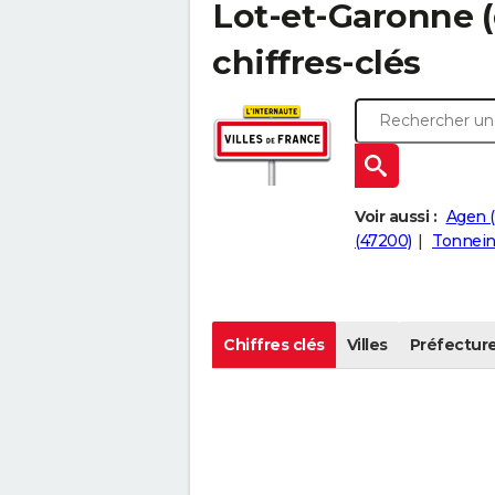
Lot-et-Garonne (
chiffres-clés
Voir aussi :
Agen 
(47200)
Tonnein
Chiffres clés
Villes
Préfectur