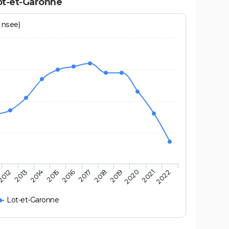
ot-et-Garonne
Insee)
2013
2014
2015
2016
2017
2018
2019
2020
2021
2022
2012
Lot-et-Garonne