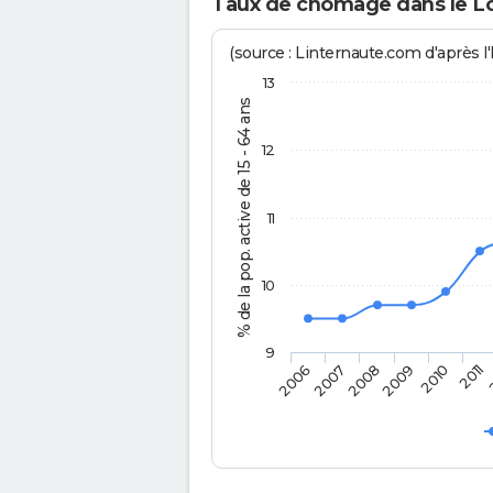
Taux de chômage dans le L
(source : Linternaute.com d'après l'
13
% de la pop. active de 15 - 64 ans
12
11
10
9
2006
2007
2008
2009
2010
2011