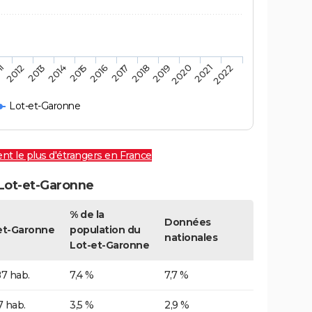
11
2012
2013
2014
2015
2016
2017
2018
2019
2020
2021
2022
Lot-et-Garonne
vent le plus d'étrangers en France
 Lot-et-Garonne
% de la
Données
et-Garonne
population du
nationales
Lot-et-Garonne
7 hab.
7,4 %
7,7 %
7 hab.
3,5 %
2,9 %