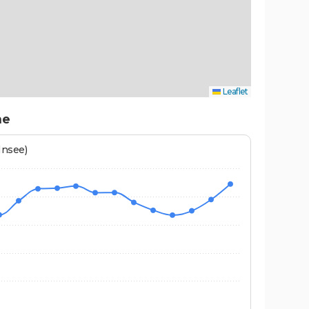
Leaflet
ne
Insee)