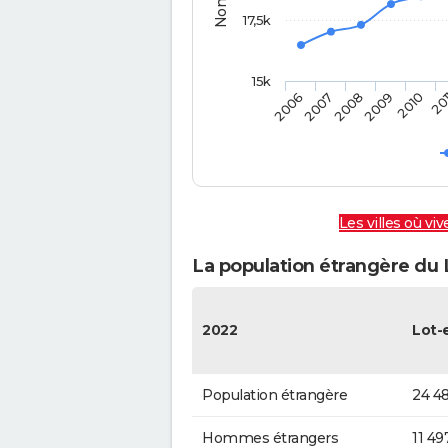
17,5k
15k
20
2006
2007
2008
2009
2010
Les villes où vi
La population étrangère du
2022
Lot-
Population étrangère
24 48
Hommes étrangers
11 49