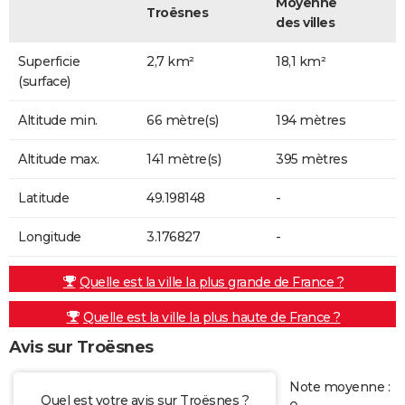
Moyenne
Troësnes
des villes
Superficie
2,7 km²
18,1 km²
(surface)
Altitude min.
66 mètre(s)
194 mètres
Altitude max.
141 mètre(s)
395 mètres
Latitude
49.198148
-
Longitude
3.176827
-
Quelle est la ville la plus grande de France ?
Quelle est la ville la plus haute de France ?
Avis sur Troësnes
Note moyenne :
Quel est votre avis sur Troësnes ?