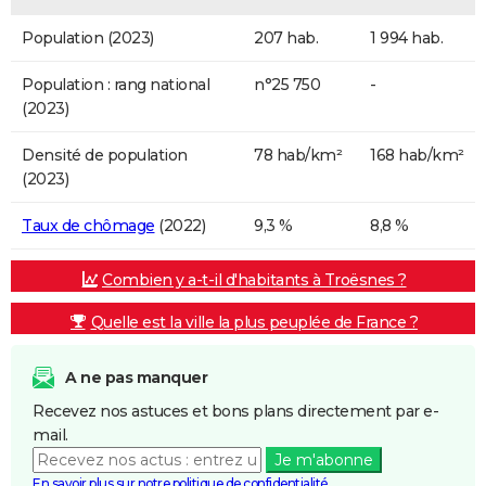
Population (2023)
207 hab.
1 994 hab.
Population : rang national
n°25 750
-
(2023)
Densité de population
78 hab/km²
168 hab/km²
(2023)
Taux de chômage
(2022)
9,3 %
8,8 %
Combien y a-t-il d'habitants à Troësnes ?
Quelle est la ville la plus peuplée de France ?
A ne pas manquer
Recevez nos astuces et bons plans directement par e-
mail.
Je m'abonne
En savoir plus sur notre politique de confidentialité