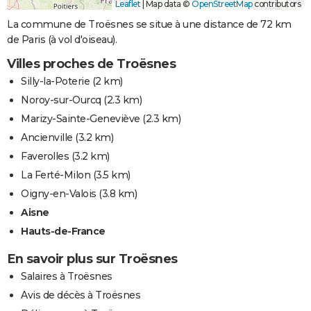
Leaflet
|
Map data ©
OpenStreetMap
contributors
La commune de Troësnes se situe à une distance de 72 km
de Paris (à vol d'oiseau).
Villes proches de Troësnes
Silly-la-Poterie
(2 km)
Noroy-sur-Ourcq
(2.3 km)
Marizy-Sainte-Geneviève
(2.3 km)
Ancienville
(3.2 km)
Faverolles
(3.2 km)
La Ferté-Milon
(3.5 km)
Oigny-en-Valois
(3.8 km)
Aisne
Hauts-de-France
En savoir plus sur Troësnes
Salaires à Troësnes
Avis de décès à Troësnes