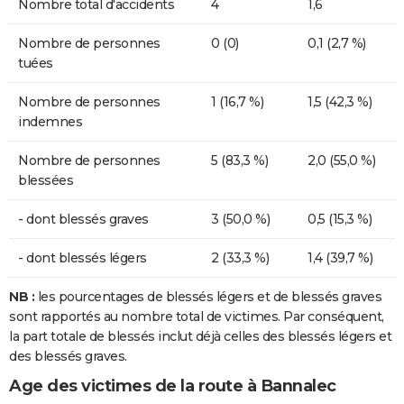
Nombre total d'accidents
4
1,6
Nombre de personnes
0 (0)
0,1 (2,7 %)
tuées
Nombre de personnes
1 (16,7 %)
1,5 (42,3 %)
indemnes
Nombre de personnes
5 (83,3 %)
2,0 (55,0 %)
blessées
- dont blessés graves
3 (50,0 %)
0,5 (15,3 %)
- dont blessés légers
2 (33,3 %)
1,4 (39,7 %)
NB :
les pourcentages de blessés légers et de blessés graves
sont rapportés au nombre total de victimes. Par conséquent,
la part totale de blessés inclut déjà celles des blessés légers et
des blessés graves.
Age des victimes de la route à Bannalec