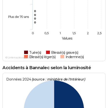
0
0
Plus de 70 ans
0
0
0
0,5
1
1,5
2
2,5
Values
Tuée(s)
Blessé(s) grave(s)
Blessé(s) léger(s)
Indemne(s)
© Linternaute.com 2026
Accidents à Bannalec selon la luminosité
Données 2024
(source : ministère de l'Intérieur)