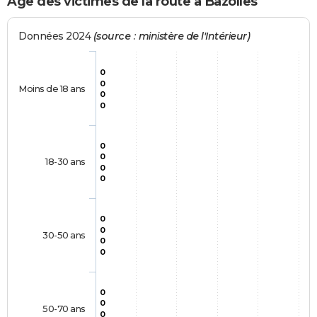
Age des victimes de la route à Bazolles
Données 2024
(source : ministère de l'Intérieur)
0
0
Moins de 18 ans
0
0
0
0
18-30 ans
0
0
0
0
30-50 ans
0
0
0
0
50-70 ans
0