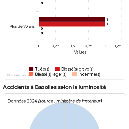
0
1
1
Plus de 70 ans
0
0
0
0,25
0,5
0,75
1
1,25
Values
Tuée(s)
Blessé(s) grave(s)
Blessé(s) léger(s)
Indemne(s)
© Linternaute.com 2026
Accidents à Bazolles selon la luminosité
Données 2024
(source : ministère de l'Intérieur)