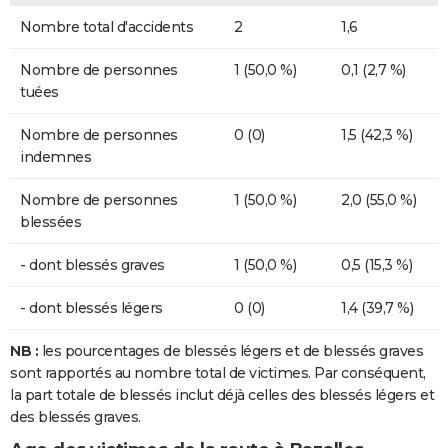
Nombre total d'accidents
2
1,6
Nombre de personnes
1 (50,0 %)
0,1 (2,7 %)
tuées
Nombre de personnes
0 (0)
1,5 (42,3 %)
indemnes
Nombre de personnes
1 (50,0 %)
2,0 (55,0 %)
blessées
- dont blessés graves
1 (50,0 %)
0,5 (15,3 %)
- dont blessés légers
0 (0)
1,4 (39,7 %)
NB :
les pourcentages de blessés légers et de blessés graves
sont rapportés au nombre total de victimes. Par conséquent,
la part totale de blessés inclut déjà celles des blessés légers et
des blessés graves.