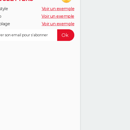
style
Voir un exemple
o
Voir un exemple
olage
Voir un exemple