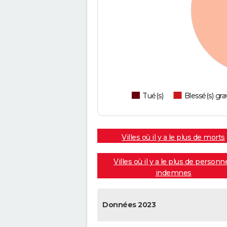
Tué(s)
Blessé(s) gra
Villes où il y a le plus de morts
Villes où il y a le plus de personn
indemnes
Données 2023