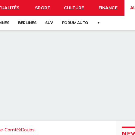
TUALITÉS
SPORT
CULTURE
FINANCE
A
DINES
BERLINES
SUV
FORUM AUTO
+
he-Comté
Doubs
NEW