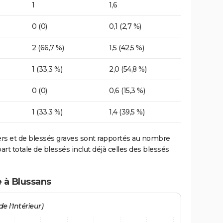
1
1,6
0 (0)
0,1 (2,7 %)
2 (66,7 %)
1,5 (42,5 %)
1 (33,3 %)
2,0 (54,8 %)
0 (0)
0,6 (15,3 %)
1 (33,3 %)
1,4 (39,5 %)
ers et de blessés graves sont rapportés au nombre
art totale de blessés inclut déjà celles des blessés
e à Blussans
e l'Intérieur)