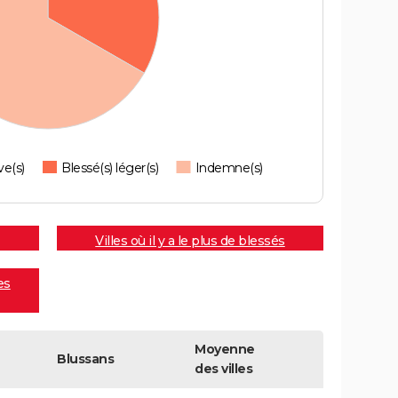
ve(s)
Blessé(s) léger(s)
Indemne(s)
Villes où il y a le plus de blessés
es
Moyenne
Blussans
des villes