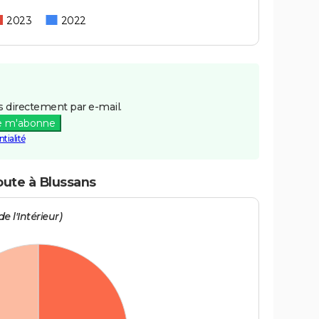
2023
2022
 directement par e-mail.
e m'abonne
tialité
oute à Blussans
e l'Intérieur)