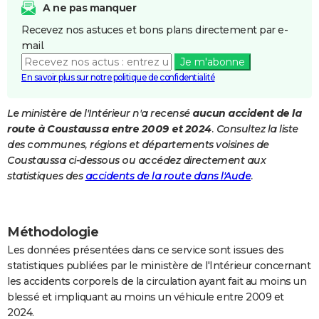
A ne pas manquer
City break
Voyage de noces
Climat
Destinations
Voyage nature
Forum
+
PHOTO
Recevez nos astuces et bons plans directement par e-
mail.
GUIDES D'ACHAT
Je m'abonne
BONS PLANS
En savoir plus sur notre politique de confidentialité
CARTE DE VOEUX
Le ministère de l'Intérieur n'a recensé
aucun accident de la
route à Coustaussa entre 2009 et 2024
. Consultez la liste
Carte Bonne année
Carte Pâques
Carte de Noël
Carte Saint-Valentin
Carte d'anniversaire
DICTIONNAIRE
des communes, régions et départements voisines de
Biographies
Expressions
Dictionnaire
Citations
Proverbes
Coustaussa ci-dessous ou accédez directement aux
PROGRAMME TV
statistiques des
accidents de la route dans l'Aude
.
COPAINS D'AVANT
Se connecter
Collèges
Universités
Service militaire
S'inscrire
Lycées
Primaires
Entreprises
Avis de recherche
AVIS DE DÉCÈS
Méthodologie
FORUM
Les données présentées dans ce service sont issues des
statistiques publiées par le ministère de l'Intérieur concernant
Lifestyle
Sport
Television
Cinema
Bricolage
Culture
Auto
Voyage
les accidents corporels de la circulation ayant fait au moins un
blessé et impliquant au moins un véhicule entre 2009 et
2024.